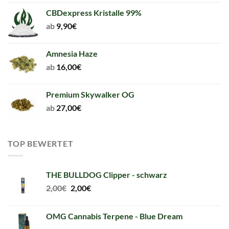
CBDexpress Kristalle 99%
ab
9,90
€
Amnesia Haze
ab
16,00
€
Premium Skywalker OG
ab
27,00
€
TOP BEWERTET
THE BULLDOG Clipper - schwarz
Original
Current
2,00
€
2,00
€
price
price
was:
is:
OMG Cannabis Terpene - Blue Dream
2,00€.
2,00€.