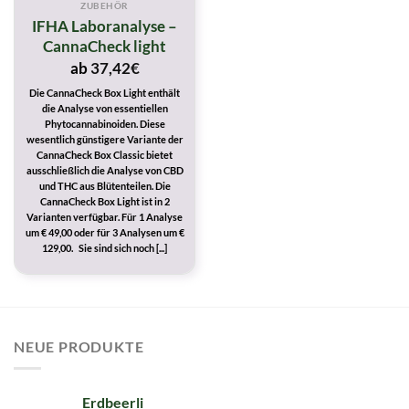
ZUBEHÖR
IFHA Laboranalyse –
CannaCheck light
ab
37,42
€
Die CannaCheck Box Light enthält
die Analyse von essentiellen
Phytocannabinoiden. Diese
wesentlich günstigere Variante der
CannaCheck Box Classic bietet
ausschließlich die Analyse von CBD
und THC aus Blütenteilen. Die
CannaCheck Box Light ist in 2
Varianten verfügbar. Für 1 Analyse
um € 49,00 oder für 3 Analysen um €
129,00. Sie sind sich noch [...]
NEUE PRODUKTE
Erdbeerli