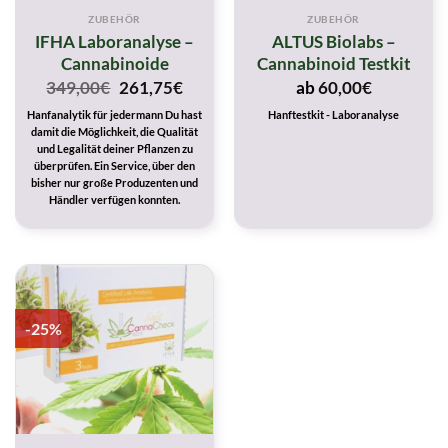
ZUBEHÖR
ZUBEHÖR
IFHA Laboranalyse –
ALTUS Biolabs –
Cannabinoide
Cannabinoid Testkit
Original
Current
349,00
€
261,75
€
ab
60,00
€
price
price
Hanfanalytik für jedermann Du hast
Hanftestkit - Laboranalyse
was:
is:
damit die Möglichkeit, die Qualität
349,00€.
261,75€.
und Legalität deiner Pflanzen zu
überprüfen. Ein Service, über den
bisher nur große Produzenten und
Händler verfügen konnten.
-25%