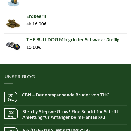
Erdbeerli
ab
16,00
€
THE BULLDOG Minigrinder Schwarz - 3teilig
15,00
€
UNSER BLOG
CBN – Der entspannende Bruder von THC
20
Sep.
Step by Step we Grow! Eine Schritt für Schritt
13
Aug.
Anleitung für Anfänger beim Hanfanbau
Join(t) the DEALER’S CUP® Club