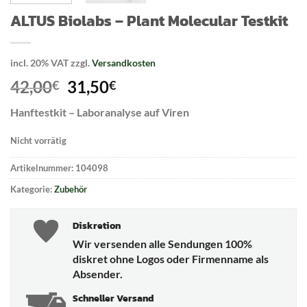
ALTUS Biolabs – Plant Molecular Testkit
incl. 20% VAT
zzgl.
Versandkosten
Original
Current
42,00
31,50
€
€
price
price
Hanftestkit – Laboranalyse auf Viren
was:
is:
42,00€.
31,50€.
Nicht vorrätig
Artikelnummer:
104098
Kategorie:
Zubehör
Diskretion
Wir versenden alle Sendungen 100%
diskret ohne Logos oder Firmenname als
Absender.
Schneller Versand