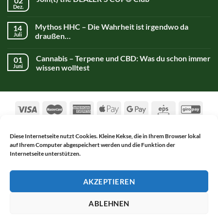
02
Dez.
Mythos HHC – Die Wahrheit ist irgendwo da
14
Juli
draußen…
Cannabis – Terpene und CBD: Was du schon immer
01
Juni
wissen wolltest
Diese Internetseite nutzt Cookies. Kleine Kekse, die in Ihrem Browser lokal
auf Ihrem Computer abgespeichert werden und die Funktion der
AGB
DATENSCHUTZERKLÄRUNG
Internetseite unterstützen.
WIDERRUFSBELEHRUNG
IMPRESSUM
KONTAKT
Copyright 2017-2026 ©
Alsch Netnapa GmbH
AKZEPTIEREN
WITHDRAW FROM CONTRACT
ABLEHNEN