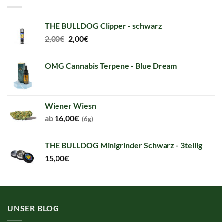
THE BULLDOG Clipper - schwarz
Original
Current
2,00
€
2,00
€
price
price
was:
is:
OMG Cannabis Terpene - Blue Dream
2,00€.
2,00€.
Wiener Wiesn
ab
16,00
€
(6g)
THE BULLDOG Minigrinder Schwarz - 3teilig
15,00
€
UNSER BLOG