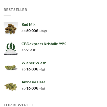
BESTSELLER
Bud Mix
ab
60,00
€
(30g)
CBDexpress Kristalle 99%
ab
9,90
€
Wiener Wiesn
ab
16,00
€
(6g)
Amnesia Haze
ab
16,00
€
(6g)
TOP BEWERTET