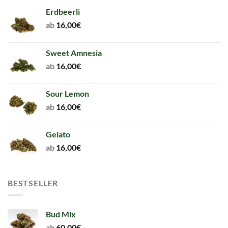
Erdbeerli
ab
16,00
€
Sweet Amnesia
ab
16,00
€
Sour Lemon
ab
16,00
€
Gelato
ab
16,00
€
BESTSELLER
Bud Mix
ab
60,00
€