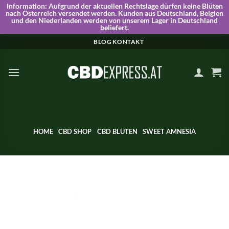
Information:
Aufgrund der aktuellen Rechtslage dürfen keine Blüten
nach Österreich versendet werden. Kunden aus Deutschland, Belgien
und den Niederlanden werden von unserem Lager in Deutschland
beliefert.
Skip
BLOG
KONTAKT
to
content
HOME
CBD SHOP
CBD BLÜTEN
SWEET AMNESIA