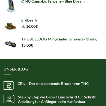
OMG Cannabis Terpene - Blue Dream
2,00€.
2,00€.
Erdbeerli
ab
16,00
€
THE BULLDOG Minigrinder Schwarz - 3teilig
15,00
€
UNSER BLOG
CBN – Der entspannende Bruder von THC
20
Sep.
Step by Step we Grow! Eine Schritt für Schritt
13
Aug.
Anleitung für Anfänger beim Hanfanbau