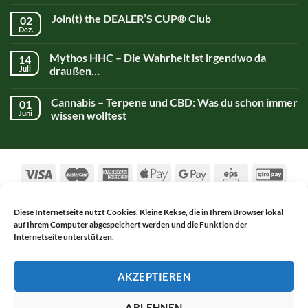
Join(t) the DEALER’S CUP® Club
02
Dez.
Mythos HHC – Die Wahrheit ist irgendwo da
14
Juli
draußen…
Cannabis – Terpene und CBD: Was du schon immer
01
Juni
wissen wolltest
Diese Internetseite nutzt Cookies. Kleine Kekse, die in Ihrem Browser lokal
auf Ihrem Computer abgespeichert werden und die Funktion der
AGB
DATENSCHUTZERKLÄRUNG
Internetseite unterstützen.
WIDERRUFSBELEHRUNG
IMPRESSUM
KONTAKT
Copyright 2017-2026 ©
Alsch Netnapa GmbH
AKZEPTIEREN
WITHDRAW FROM CONTRACT
ABLEHNEN