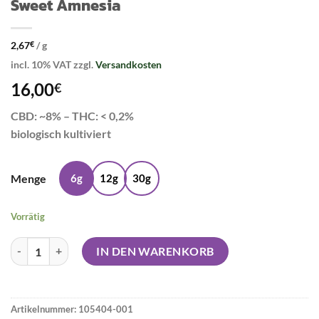
Sweet Amnesia
2,67
€
/
g
incl. 10% VAT
zzgl.
Versandkosten
16,00
€
CBD: ~8% – THC: < 0,2%
biologisch kultiviert
Menge
6g
12g
30g
Vorrätig
Sweet Amnesia Menge
IN DEN WARENKORB
Artikelnummer:
105404-001