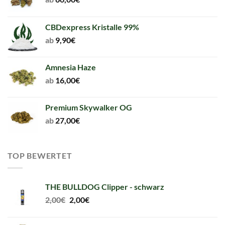
CBDexpress Kristalle 99%
ab
9,90
€
Amnesia Haze
ab
16,00
€
Premium Skywalker OG
ab
27,00
€
TOP BEWERTET
THE BULLDOG Clipper - schwarz
Original
Current
2,00
€
2,00
€
price
price
was:
is: