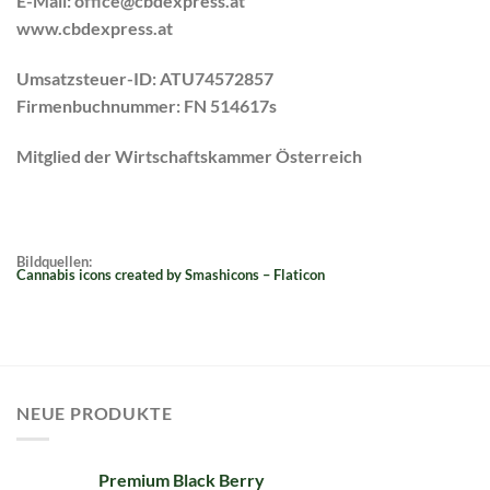
E-Mail:
office@cbdexpress.at
www.cbdexpress.at
Umsatzsteuer-ID:
ATU74572857
Firmenbuchnummer
:
FN 514617s
Mitglied der Wirtschaftskammer Österreich
Bildquellen:
Cannabis icons created by Smashicons – Flaticon
NEUE PRODUKTE
Premium Black Berry