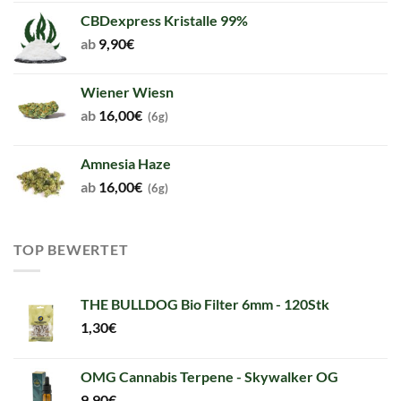
CBDexpress Kristalle 99%
ab
9,90
€
Wiener Wiesn
ab
16,00
€
(6g)
Amnesia Haze
ab
16,00
€
(6g)
TOP BEWERTET
THE BULLDOG Bio Filter 6mm - 120Stk
1,30
€
OMG Cannabis Terpene - Skywalker OG
9,90
€