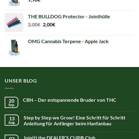
THE BULLDOG Protector - Jointhülle
Original
Current
2,00
€
2,00
€
price
price
was:
is:
OMG Cannabis Terpene - Apple Jack
2,00€.
2,00€.
UNSER BLOG
CBN – Der entspannende Bruder von THC
20
Sep.
Step by Step we Grow! Eine Schritt für Schritt
13
Aug.
Anleitung für Anfänger beim Hanfanbau
Join(t) the DEALER’S CUP® Club
02