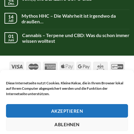
Dez.
Mythos HHC – Die Wahrheit ist irgendwo da
14
Juli
draußen…
Cannabis – Terpene und CBD: Was du schon immer
01
Juni
wissen wolltest
Diese Internetseite nutzt Cookies. Kleine Kekse, die in Ihrem Browser lokal
auf Ihrem Computer abgespeichert werden und die Funktion der
AGB
DATENSCHUTZERKLÄRUNG
Internetseite unterstützen.
WIDERRUFSBELEHRUNG
IMPRESSUM
KONTAKT
Copyright 2017-2026 ©
Alsch Netnapa GmbH
AKZEPTIEREN
WITHDRAW FROM CONTRACT
ABLEHNEN