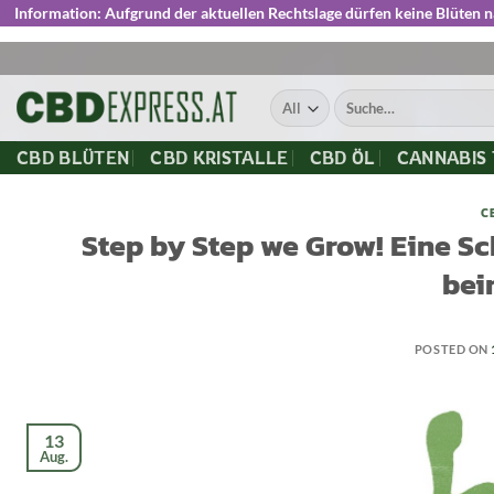
Information:
Aufgrund der aktuellen Rechtslage dürfen keine Blüten 
Skip
to
Suche
content
nach:
CBD BLÜTEN
CBD KRISTALLE
CBD ÖL
CANNABIS
C
Step by Step we Grow! Eine Sch
bei
POSTED ON
13
Aug.