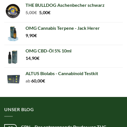
THE BULLDOG Aschenbecher schwarz
Original
Current
5,00
€
5,00
€
price
price
was:
is:
OMG Cannabis Terpene - Jack Herer
5,00€.
5,00€.
9,90
€
OMG CBD-Öl 5% 10ml
14,90
€
ALTUS Biolabs - Cannabinoid Testkit
ab
60,00
€
UNSER BLOG
CBN – Der entspannende Bruder von THC