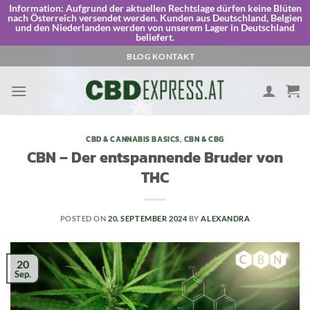
Information:
Aufgrund der aktuellen Rechtslage dürfen keine Blüten
nach Österreich versendet werden. Kunden aus Deutschland, Belgien
und den Niederlanden werden von unserem Lager in Deutschland
beliefert.
Skip
BLOG
KONTAKT
to
content
CBD & CANNABIS BASICS
,
CBN & CBG
CBN – Der entspannende Bruder von
THC
POSTED ON
20. SEPTEMBER 2024
BY
ALEXANDRA
20
Sep.