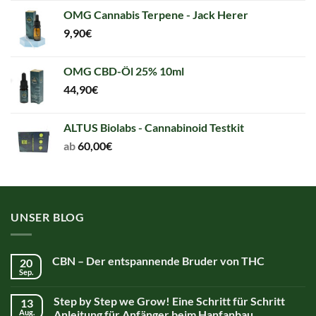
was:
is:
OMG Cannabis Terpene - Jack Herer
5,00€.
5,00€.
9,90
€
OMG CBD-Öl 25% 10ml
44,90
€
ALTUS Biolabs - Cannabinoid Testkit
ab
60,00
€
UNSER BLOG
CBN – Der entspannende Bruder von THC
20
Sep.
Step by Step we Grow! Eine Schritt für Schritt
13
Aug.
Anleitung für Anfänger beim Hanfanbau