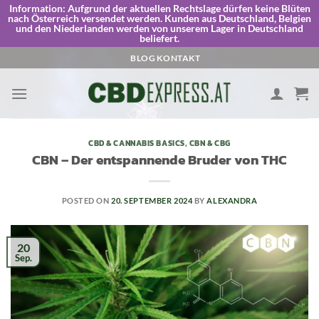
Information:
Aufgrund der aktuellen Rechtslage dürfen keine Blüten
nach Österreich versendet werden. Kunden aus Deutschland, Belgien
und den Niederlanden werden von unserem Lager in Deutschland
beliefert.
Skip
BLOG
KONTAKT
to
content
CBD & CANNABIS BASICS
,
CBN & CBG
CBN – Der entspannende Bruder von THC
POSTED ON
20. SEPTEMBER 2024
BY
ALEXANDRA
20
Sep.