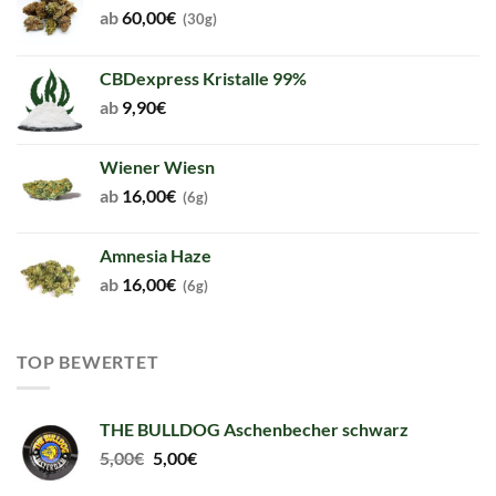
ab
60,00
€
(30g)
CBDexpress Kristalle 99%
ab
9,90
€
Wiener Wiesn
ab
16,00
€
(6g)
Amnesia Haze
ab
16,00
€
(6g)
TOP BEWERTET
THE BULLDOG Aschenbecher schwarz
Original
Current
5,00
€
5,00
€
price
price