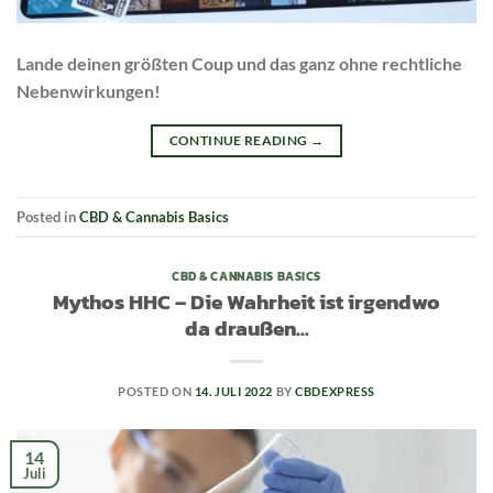
Lande deinen größten Coup und das ganz ohne rechtliche
Nebenwirkungen!
CONTINUE READING
→
Posted in
CBD & Cannabis Basics
CBD & CANNABIS BASICS
Mythos HHC – Die Wahrheit ist irgendwo
da draußen…
POSTED ON
14. JULI 2022
BY
CBDEXPRESS
14
Juli