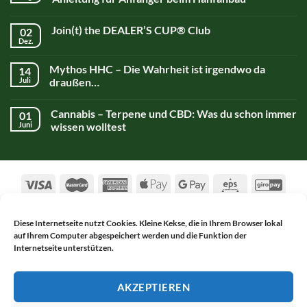
Join(t) the DEALER’S CUP® Club
02
Dez.
Mythos HHC – Die Wahrheit ist irgendwo da
14
Juli
draußen…
Cannabis – Terpene und CBD: Was du schon immer
01
Juni
wissen wolltest
Diese Internetseite nutzt Cookies. Kleine Kekse, die in Ihrem Browser lokal
auf Ihrem Computer abgespeichert werden und die Funktion der
AGB
DATENSCHUTZERKLÄRUNG
Internetseite unterstützen.
WIDERRUFSBELEHRUNG
IMPRESSUM
KONTAKT
Copyright 2017-2026 ©
Alsch Netnapa GmbH
AKZEPTIEREN