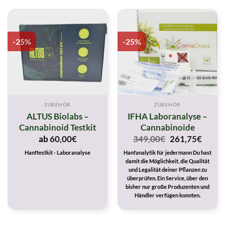
-25%
-25%
ZUBEHÖR
ZUBEHÖR
ALTUS Biolabs –
IFHA Laboranalyse –
Cannabinoid Testkit
Cannabinoide
Original
Curre
ab
60,00
€
349,00
€
261,75
€
price
price
Hanftestkit - Laboranalyse
Hanfanalytik für jedermann Du hast
was:
is:
damit die Möglichkeit, die Qualität
349,00€.
261,7
und Legalität deiner Pflanzen zu
überprüfen. Ein Service, über den
bisher nur große Produzenten und
Händler verfügen konnten.