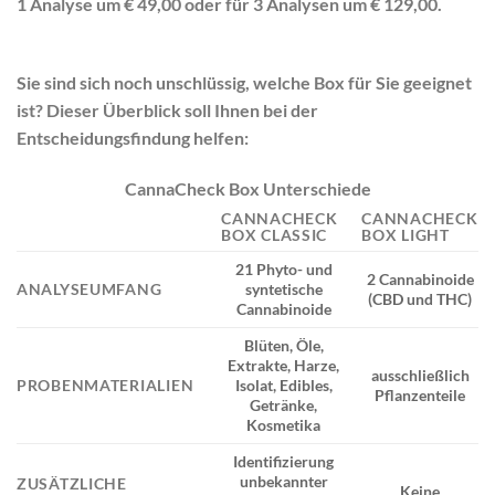
1 Analyse um € 49,00 oder für 3 Analysen um € 129,00.
Sie sind sich noch unschlüssig, welche Box für Sie geeignet
ist? Dieser Überblick soll Ihnen bei der
Entscheidungsfindung helfen:
CannaCheck Box Unterschiede
CANNACHECK
CANNACHECK
BOX CLASSIC
BOX LIGHT
21 Phyto- und
2 Cannabinoide
ANALYSEUMFANG
syntetische
(CBD und THC)
Cannabinoide
Blüten, Öle,
Extrakte, Harze,
ausschließlich
PROBENMATERIALIEN
Isolat, Edibles,
Pflanzenteile
Getränke,
Kosmetika
Identifizierung
unbekannter
ZUSÄTZLICHE
Keine