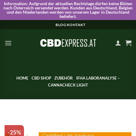
Information:
Aufgrund der aktuellen Rechtslage dürfen keine Blüten
nach Österreich versendet werden. Kunden aus Deutschland, Belgien
und den Niederlanden werden von unserem Lager in Deutschland
beliefert.
Skip
BLOG
KONTAKT
to
content
HOME
CBD SHOP
ZUBEHÖR
IFHA LABORANALYSE –
CANNACHECK LIGHT
-25%