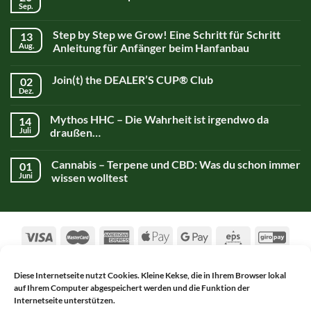
Sep.
Step by Step we Grow! Eine Schritt für Schritt
13
Aug.
Anleitung für Anfänger beim Hanfanbau
Join(t) the DEALER’S CUP® Club
02
Dez.
Mythos HHC – Die Wahrheit ist irgendwo da
14
Juli
draußen…
Cannabis – Terpene und CBD: Was du schon immer
01
Juni
wissen wolltest
Diese Internetseite nutzt Cookies. Kleine Kekse, die in Ihrem Browser lokal
auf Ihrem Computer abgespeichert werden und die Funktion der
AGB
DATENSCHUTZERKLÄRUNG
Internetseite unterstützen.
WIDERRUFSBELEHRUNG
IMPRESSUM
KONTAKT