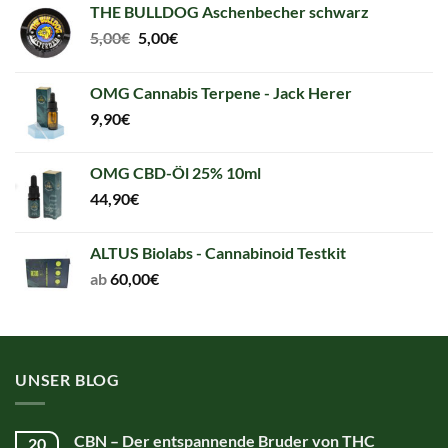
THE BULLDOG Aschenbecher schwarz
Original
Current
5,00
€
5,00
€
price
price
was:
is:
OMG Cannabis Terpene - Jack Herer
5,00€.
5,00€.
9,90
€
OMG CBD-Öl 25% 10ml
44,90
€
ALTUS Biolabs - Cannabinoid Testkit
ab
60,00
€
UNSER BLOG
CBN – Der entspannende Bruder von THC
20