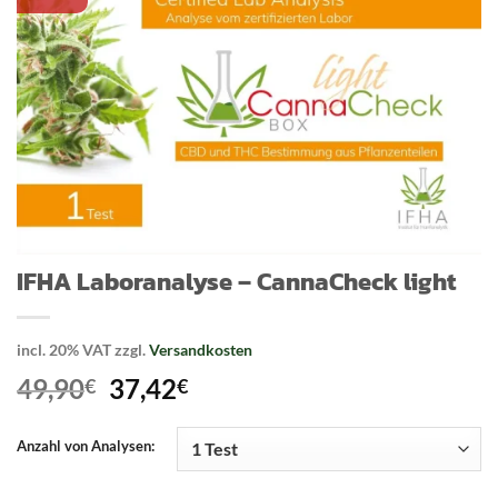
IFHA Laboranalyse – CannaCheck light
incl. 20% VAT
zzgl.
Versandkosten
Original
Current
49,90
37,42
€
€
price
price
was:
is:
Anzahl von Analysen:
49,90€.
37,42€.