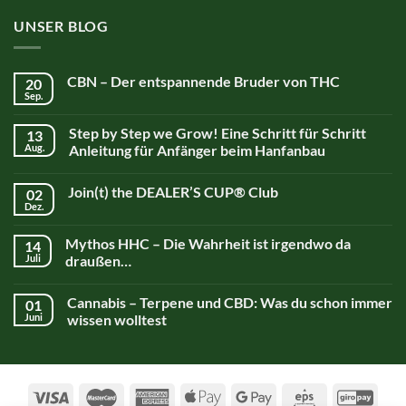
UNSER BLOG
CBN – Der entspannende Bruder von THC
20
Sep.
Step by Step we Grow! Eine Schritt für Schritt
13
Aug.
Anleitung für Anfänger beim Hanfanbau
Join(t) the DEALER’S CUP® Club
02
Dez.
Mythos HHC – Die Wahrheit ist irgendwo da
14
Juli
draußen…
Cannabis – Terpene und CBD: Was du schon immer
01
Juni
wissen wolltest