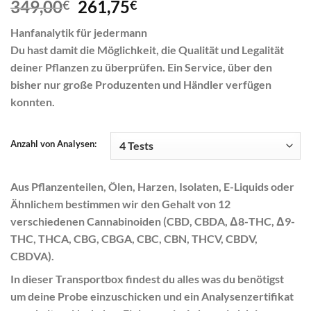
Original
Current
349,00
261,75
€
€
price
price
Hanfanalytik für jedermann
was:
is:
Du hast damit die Möglichkeit, die Qualität und Legalität
349,00€.
261,75€.
deiner Pflanzen zu überprüfen. Ein Service, über den
bisher nur große Produzenten und Händler verfügen
konnten.
Anzahl von Analysen:
Aus Pflanzenteilen, Ölen, Harzen, Isolaten, E-Liquids oder
Ähnlichem bestimmen wir den Gehalt von 12
verschiedenen Cannabinoiden (CBD, CBDA, Δ8-THC, Δ9-
THC, THCA, CBG, CBGA, CBC, CBN, THCV, CBDV,
CBDVA).
In dieser Transportbox findest du alles was du benötigst
um deine Probe einzuschicken und ein Analysenzertifikat