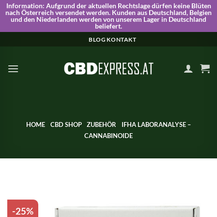
Information:
Aufgrund der aktuellen Rechtslage dürfen keine Blüten
nach Österreich versendet werden. Kunden aus Deutschland, Belgien
und den Niederlanden werden von unserem Lager in Deutschland
beliefert.
Skip
BLOG
KONTAKT
to
content
HOME
CBD SHOP
ZUBEHÖR
IFHA LABORANALYSE –
CANNABINOIDE
-25%