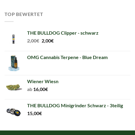
TOP BEWERTET
THE BULLDOG Clipper - schwarz
Original
Current
2,00
€
2,00
€
price
price
was:
is:
OMG Cannabis Terpene - Blue Dream
2,00€.
2,00€.
Wiener Wiesn
ab
16,00
€
THE BULLDOG Minigrinder Schwarz - 3teilig
15,00
€