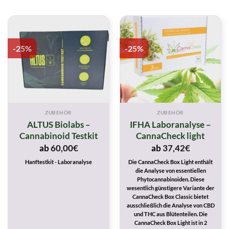
-25%
-25%
ZUBEHÖR
ZUBEHÖR
ALTUS Biolabs –
IFHA Laboranalyse –
Cannabinoid Testkit
CannaCheck light
ab
60,00
€
ab
37,42
€
Hanftestkit - Laboranalyse
Die CannaCheck Box Light enthält
die Analyse von essentiellen
Phytocannabinoiden. Diese
wesentlich günstigere Variante der
CannaCheck Box Classic bietet
ausschließlich die Analyse von CBD
und THC aus Blütenteilen. Die
CannaCheck Box Light ist in 2