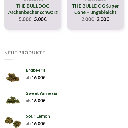
THE BULLDOG
THE BULLDOG Super
Aschenbecher schwarz
Cone – ungebleicht
Original
Current
Original
Current
5,00
€
5,00
€
2,00
€
2,00
€
price
price
price
price
was:
is:
was:
is:
5,00€.
5,00€.
2,00€.
2,00€.
NEUE PRODUKTE
Erdbeerli
ab
16,00
€
Sweet Amnesia
ab
16,00
€
Sour Lemon
ab
16,00
€