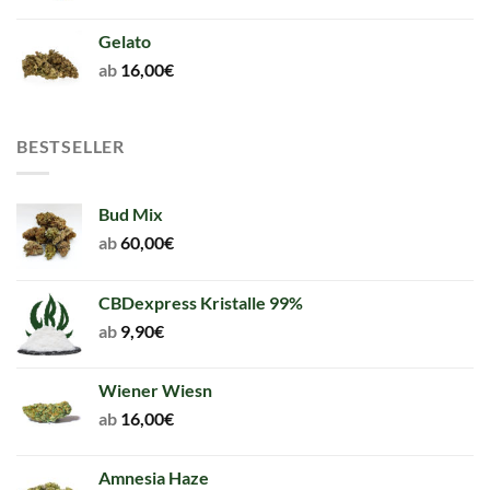
Gelato
ab
16,00
€
BESTSELLER
Bud Mix
ab
60,00
€
CBDexpress Kristalle 99%
ab
9,90
€
Wiener Wiesn
ab
16,00
€
Amnesia Haze