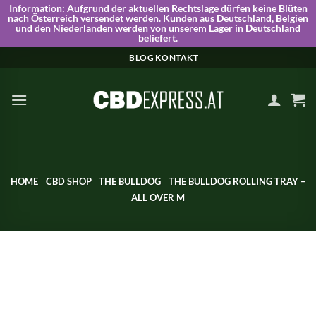
Information:
Aufgrund der aktuellen Rechtslage dürfen keine Blüten
nach Österreich versendet werden. Kunden aus Deutschland, Belgien
und den Niederlanden werden von unserem Lager in Deutschland
beliefert.
Skip
BLOG
KONTAKT
to
content
HOME
CBD SHOP
THE BULLDOG
THE BULLDOG ROLLING TRAY –
ALL OVER M