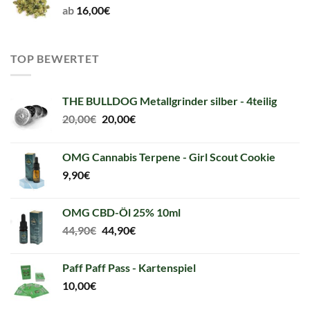
ab
16,00
€
TOP BEWERTET
THE BULLDOG Metallgrinder silber - 4teilig
Original
Current
20,00
€
20,00
€
price
price
was:
is:
OMG Cannabis Terpene - Girl Scout Cookie
20,00€.
20,00€.
9,90
€
OMG CBD-Öl 25% 10ml
Original
Current
44,90
€
44,90
€
price
price
was:
is:
Paff Paff Pass - Kartenspiel
44,90€.
44,90€.
10,00
€