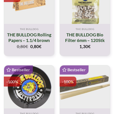
THE BULLDOG
THE BULLDOG
THE BULLDOG Rolling
THE BULLDOG Bio
Papers – 1.1/4 brown
Filter 6mm – 120Stk
Original
Current
0,80
€
0,80
€
1,30
€
price
price
was:
is:
0,80€.
0,80€.
Bestseller
Bestseller
-100%
-100%
THE BULLDOG
THE BULLDOG