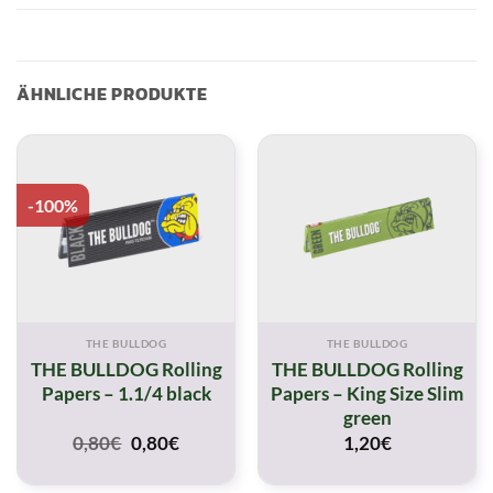
ÄHNLICHE PRODUKTE
-100%
THE BULLDOG
THE BULLDOG
THE BULLDOG Rolling
THE BULLDOG Rolling
Papers – 1.1/4 black
Papers – King Size Slim
green
Original
Current
0,80
€
0,80
€
1,20
€
price
price
was:
is: