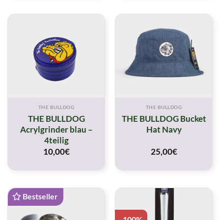
0,80€.
0,80€.
THE BULLDOG
THE BULLDOG
THE BULLDOG
THE BULLDOG Bucket
Acrylgrinder blau –
Hat Navy
4teilig
10,00
€
25,00
€
Bestseller
-100%