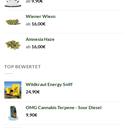
ab
9,90
€
Wiener Wiesn
ab
16,00
€
Amnesia Haze
ab
16,00
€
TOP BEWERTET
Wildkraut Energy Sniff
24,90
€
OMG Cannabis Terpene - Sour Diesel
9,90
€