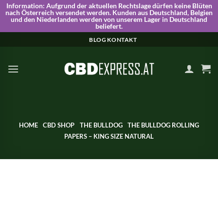
Information:
Aufgrund der aktuellen Rechtslage dürfen keine Blüten
nach Österreich versendet werden. Kunden aus Deutschland, Belgien
und den Niederlanden werden von unserem Lager in Deutschland
beliefert.
Skip
BLOG
KONTAKT
to
content
HOME
CBD SHOP
THE BULLDOG
THE BULLDOG ROLLING
PAPERS – KING SIZE NATURAL