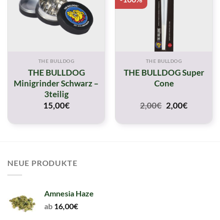
THE BULLDOG
THE BULLDOG
THE BULLDOG
THE BULLDOG Super
Minigrinder Schwarz –
Cone
3teilig
Original
Current
15,00
€
2,00
€
2,00
€
price
price
was:
is:
2,00€.
2,00€.
NEUE PRODUKTE
Amnesia Haze
ab
16,00
€