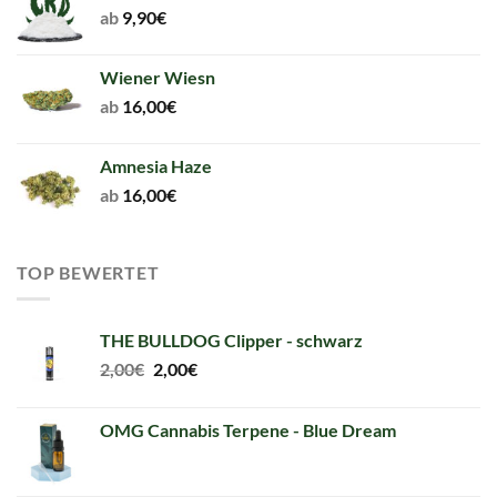
ab
9,90
€
Wiener Wiesn
ab
16,00
€
Amnesia Haze
ab
16,00
€
TOP BEWERTET
THE BULLDOG Clipper - schwarz
Original
Current
2,00
€
2,00
€
price
price
was:
is:
OMG Cannabis Terpene - Blue Dream
2,00€.
2,00€.