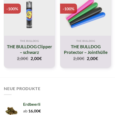
-100%
-100%
THE BULLDOG
THE BULLDOG
THE BULLDOG Clipper
THE BULLDOG
– schwarz
Protector – Jointhülle
Original
Current
Original
Current
2,00
€
2,00
€
2,00
€
2,00
€
price
price
price
price
was:
is:
was:
is:
2,00€.
2,00€.
2,00€.
2,00€.
NEUE PRODUKTE
Erdbeerli
ab
16,00
€