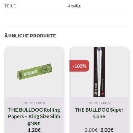
TEILE
4 teilig
ÄHNLICHE PRODUKTE
-100%
THE BULLDOG
THE BULLDOG
THE BULLDOG Rolling
THE BULLDOG Super
Papers – King Size Slim
Cone
green
Original
Current
1,20
€
2,00
€
2,00
€