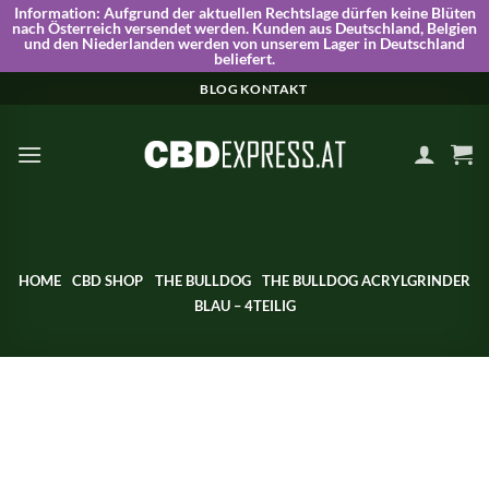
Information:
Aufgrund der aktuellen Rechtslage dürfen keine Blüten
nach Österreich versendet werden. Kunden aus Deutschland, Belgien
und den Niederlanden werden von unserem Lager in Deutschland
beliefert.
Skip
BLOG
KONTAKT
to
content
HOME
CBD SHOP
THE BULLDOG
THE BULLDOG ACRYLGRINDER
BLAU – 4TEILIG