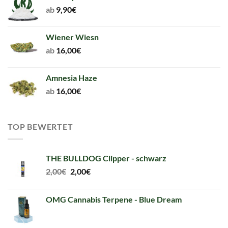
ab
9,90
€
Wiener Wiesn
ab
16,00
€
Amnesia Haze
ab
16,00
€
TOP BEWERTET
THE BULLDOG Clipper - schwarz
Original
Current
2,00
€
2,00
€
price
price
was:
is:
OMG Cannabis Terpene - Blue Dream
2,00€.
2,00€.