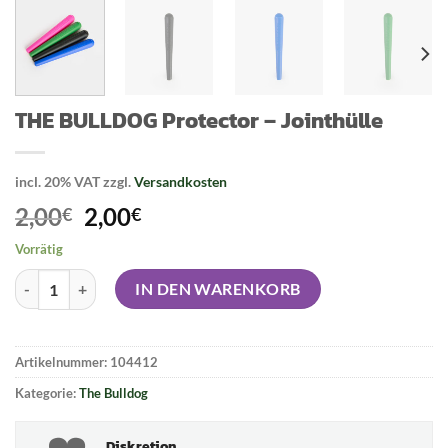
THE BULLDOG Protector – Jointhülle
incl. 20% VAT
zzgl.
Versandkosten
Original
Current
2,00
2,00
€
€
price
price
Vorrätig
was:
is:
THE BULLDOG Protector - Jointhülle Menge
2,00€.
2,00€.
IN DEN WARENKORB
Artikelnummer:
104412
Kategorie:
The Bulldog
Diskretion