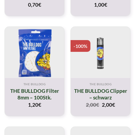
0,70
€
1,00
€
-100%
THE BULLDOG
THE BULLDOG
THE BULLDOG Filter
THE BULLDOG Clipper
8mm – 100Stk.
– schwarz
Original
Current
1,20
€
2,00
€
2,00
€
price
price
was:
is:
2,00€.
2,00€.