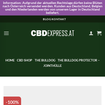
Information:
Aufgrund der aktuellen Rechtslage dürfen keine Blüten
nach Österreich versendet werden. Kunden aus Deutschland, Belgien
und den Niederlanden werden von unserem Lager in Deutschland
beliefert.
Skip
BLOG
KONTAKT
to
content
HOME
CBD SHOP
THE BULLDOG
THE BULLDOG PROTECTOR –
JOINTHÜLLE
-100%