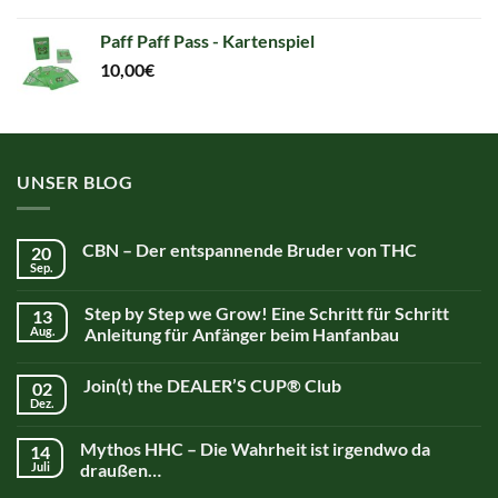
price
price
was:
is:
Paff Paff Pass - Kartenspiel
59,90€.
59,90€.
10,00
€
UNSER BLOG
CBN – Der entspannende Bruder von THC
20
Sep.
Step by Step we Grow! Eine Schritt für Schritt
13
Aug.
Anleitung für Anfänger beim Hanfanbau
Join(t) the DEALER’S CUP® Club
02
Dez.
Mythos HHC – Die Wahrheit ist irgendwo da
14
Juli
draußen…