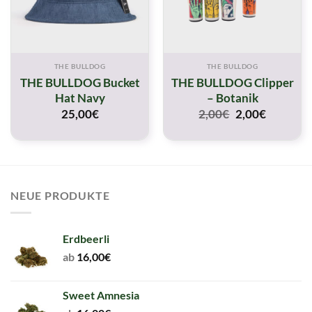
THE BULLDOG
THE BULLDOG
THE BULLDOG Bucket
THE BULLDOG Clipper
Hat Navy
– Botanik
Original
Current
25,00
€
2,00
€
2,00
€
price
price
was:
is:
2,00€.
2,00€.
NEUE PRODUKTE
Erdbeerli
ab
16,00
€
Sweet Amnesia