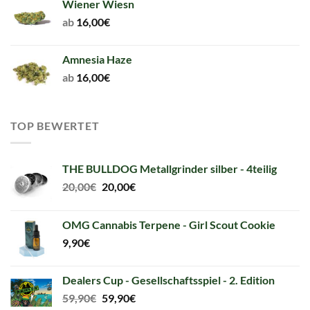
Wiener Wiesn
ab
16,00
€
Amnesia Haze
ab
16,00
€
TOP BEWERTET
THE BULLDOG Metallgrinder silber - 4teilig
Original
Current
20,00
€
20,00
€
price
price
was:
is:
OMG Cannabis Terpene - Girl Scout Cookie
20,00€.
20,00€.
9,90
€
Dealers Cup - Gesellschaftsspiel - 2. Edition
Original
Current
59,90
€
59,90
€