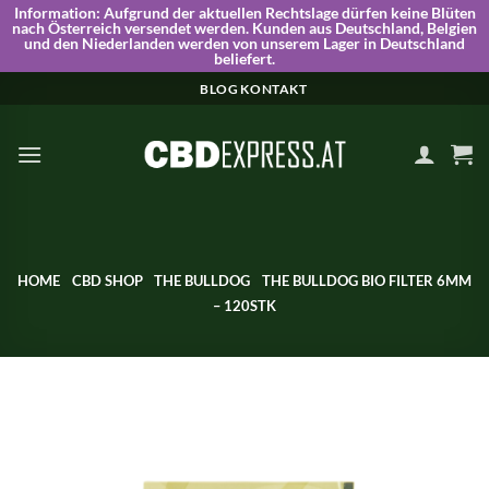
Information:
Aufgrund der aktuellen Rechtslage dürfen keine Blüten
nach Österreich versendet werden. Kunden aus Deutschland, Belgien
und den Niederlanden werden von unserem Lager in Deutschland
beliefert.
Skip
BLOG
KONTAKT
to
content
HOME
CBD SHOP
THE BULLDOG
THE BULLDOG BIO FILTER 6MM
– 120STK