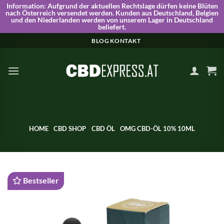
Information:
Aufgrund der aktuellen Rechtslage dürfen keine Blüten
nach Österreich versendet werden. Kunden aus Deutschland, Belgien
und den Niederlanden werden von unserem Lager in Deutschland
beliefert.
Skip
BLOG
KONTAKT
to
content
HOME
CBD SHOP
CBD ÖL
OMG CBD-ÖL 10% 10ML
Bestseller