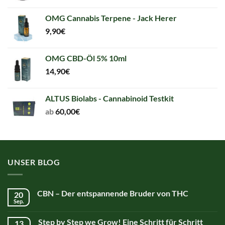
price
price
was:
is:
OMG Cannabis Terpene - Jack Herer
5,00€.
5,00€.
9,90
€
OMG CBD-Öl 5% 10ml
14,90
€
ALTUS Biolabs - Cannabinoid Testkit
ab
60,00
€
UNSER BLOG
CBN – Der entspannende Bruder von THC
20
Sep.
Step by Step we Grow! Eine Schritt für Schritt
13