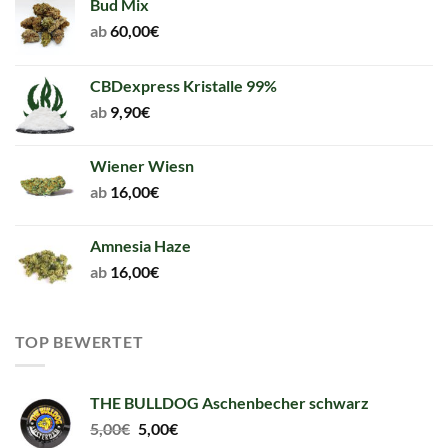
Bud Mix
ab
60,00
€
CBDexpress Kristalle 99%
ab
9,90
€
Wiener Wiesn
ab
16,00
€
Amnesia Haze
ab
16,00
€
TOP BEWERTET
THE BULLDOG Aschenbecher schwarz
Original
Current
5,00
€
5,00
€