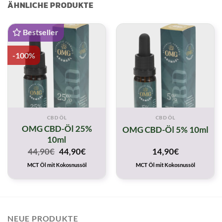
ÄHNLICHE PRODUKTE
Bestseller
-100%
CBD ÖL
CBD ÖL
OMG CBD-Öl 25%
OMG CBD-Öl 5% 10ml
10ml
Original
Current
44,90
€
44,90
€
14,90
€
price
price
MCT Öl mit Kokosnussöl
MCT Öl mit Kokosnussöl
was:
is:
44,90€.
44,90€.
NEUE PRODUKTE