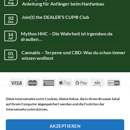
Aug.
Anleitung für Anfänger beim Hanfanbau
Join(t) the DEALER’S CUP® Club
02
Dez.
Mythos HHC – Die Wahrheit ist irgendwo da
14
Juli
draußen…
Cannabis – Terpene und CBD: Was du schon immer
01
Juni
wissen wolltest
Diese Internetseite nutzt Cookies. Kleine Kekse, die in Ihrem Browser lokal
auf Ihrem Computer abgespeichert werden und die Funktion der
AGB
DATENSCHUTZERKLÄRUNG
Internetseite unterstützen.
WIDERRUFSBELEHRUNG
IMPRESSUM
KONTAKT
Copyright 2017-2026 ©
Alsch Netnapa GmbH
AKZEPTIEREN