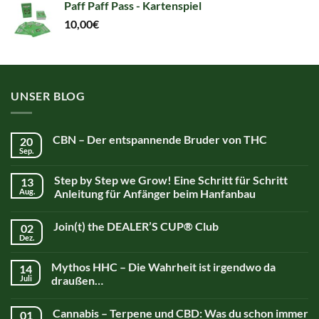
Paff Paff Pass - Kartenspiel
44,90€.
44,90€.
10,00
€
UNSER BLOG
CBN – Der entspannende Bruder von THC
20
Sep.
Step by Step we Grow! Eine Schritt für Schritt
13
Aug.
Anleitung für Anfänger beim Hanfanbau
Join(t) the DEALER’S CUP® Club
02
Dez.
Mythos HHC – Die Wahrheit ist irgendwo da
14
Juli
draußen…
Cannabis – Terpene und CBD: Was du schon immer
01