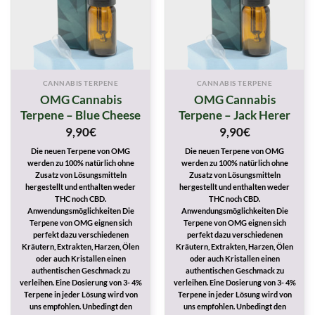
CANNABIS TERPENE
CANNABIS TERPENE
OMG Cannabis
OMG Cannabis
Terpene – Blue Cheese
Terpene – Jack Herer
9,90
€
9,90
€
Die neuen Terpene von OMG
Die neuen Terpene von OMG
werden zu 100% natürlich ohne
werden zu 100% natürlich ohne
Zusatz von Lösungsmitteln
Zusatz von Lösungsmitteln
hergestellt und enthalten weder
hergestellt und enthalten weder
THC noch CBD.
THC noch CBD.
Anwendungsmöglichkeiten Die
Anwendungsmöglichkeiten Die
Terpene von OMG eignen sich
Terpene von OMG eignen sich
perfekt dazu verschiedenen
perfekt dazu verschiedenen
Kräutern, Extrakten, Harzen, Ölen
Kräutern, Extrakten, Harzen, Ölen
oder auch Kristallen einen
oder auch Kristallen einen
authentischen Geschmack zu
authentischen Geschmack zu
verleihen. Eine Dosierung von 3- 4%
verleihen. Eine Dosierung von 3- 4%
Terpene in jeder Lösung wird von
Terpene in jeder Lösung wird von
uns empfohlen. Unbedingt den
uns empfohlen. Unbedingt den