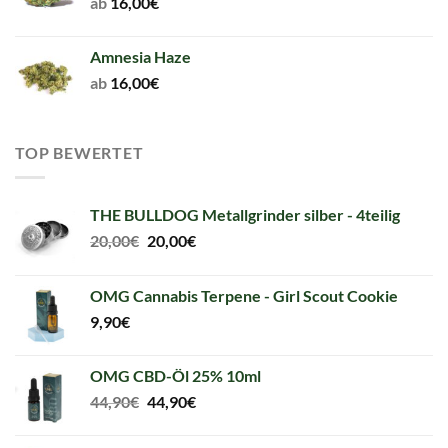
ab
16,00
€
Amnesia Haze
ab
16,00
€
TOP BEWERTET
THE BULLDOG Metallgrinder silber - 4teilig
Original
Current
20,00
€
20,00
€
price
price
was:
is:
OMG Cannabis Terpene - Girl Scout Cookie
20,00€.
20,00€.
9,90
€
OMG CBD-Öl 25% 10ml
Original
Current
44,90
€
44,90
€
price
price
was:
is: