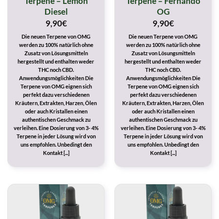
Terpene – Lemon
Terpene – Fernando
Diesel
OG
9,90
€
9,90
€
Die neuen Terpene von OMG
Die neuen Terpene von OMG
werden zu 100% natürlich ohne
werden zu 100% natürlich ohne
Zusatz von Lösungsmitteln
Zusatz von Lösungsmitteln
hergestellt und enthalten weder
hergestellt und enthalten weder
THC noch CBD.
THC noch CBD.
Anwendungsmöglichkeiten Die
Anwendungsmöglichkeiten Die
Terpene von OMG eignen sich
Terpene von OMG eignen sich
perfekt dazu verschiedenen
perfekt dazu verschiedenen
Kräutern, Extrakten, Harzen, Ölen
Kräutern, Extrakten, Harzen, Ölen
oder auch Kristallen einen
oder auch Kristallen einen
authentischen Geschmack zu
authentischen Geschmack zu
verleihen. Eine Dosierung von 3- 4%
verleihen. Eine Dosierung von 3- 4%
Terpene in jeder Lösung wird von
Terpene in jeder Lösung wird von
uns empfohlen. Unbedingt den
uns empfohlen. Unbedingt den
Kontakt [...]
Kontakt [...]