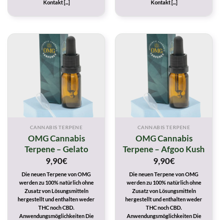
Kontakt [...]
Kontakt [...]
CANNABIS TERPENE
CANNABIS TERPENE
OMG Cannabis
OMG Cannabis
Terpene – Gelato
Terpene – Afgoo Kush
9,90
€
9,90
€
Die neuen Terpene von OMG
Die neuen Terpene von OMG
werden zu 100% natürlich ohne
werden zu 100% natürlich ohne
Zusatz von Lösungsmitteln
Zusatz von Lösungsmitteln
hergestellt und enthalten weder
hergestellt und enthalten weder
THC noch CBD.
THC noch CBD.
Anwendungsmöglichkeiten Die
Anwendungsmöglichkeiten Die