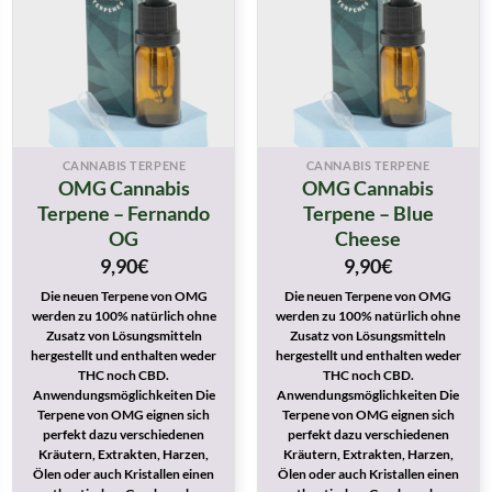
CANNABIS TERPENE
CANNABIS TERPENE
OMG Cannabis
OMG Cannabis
Terpene – Fernando
Terpene – Blue
OG
Cheese
9,90
€
9,90
€
Die neuen Terpene von OMG
Die neuen Terpene von OMG
werden zu 100% natürlich ohne
werden zu 100% natürlich ohne
Zusatz von Lösungsmitteln
Zusatz von Lösungsmitteln
hergestellt und enthalten weder
hergestellt und enthalten weder
THC noch CBD.
THC noch CBD.
Anwendungsmöglichkeiten Die
Anwendungsmöglichkeiten Die
Terpene von OMG eignen sich
Terpene von OMG eignen sich
perfekt dazu verschiedenen
perfekt dazu verschiedenen
Kräutern, Extrakten, Harzen,
Kräutern, Extrakten, Harzen,
Ölen oder auch Kristallen einen
Ölen oder auch Kristallen einen