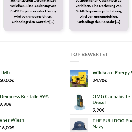
authentischen Geschmack zu
authentischen Geschmack zu
verleihen. Eine Dosierung von
verleihen. Eine Dosierung von
3- 4% Terpene in jeder Lösung
3- 4% Terpene in jeder Lösung
wird von uns empfohlen.
wird von uns empfohlen.
Unbedingt den Kontakt [...]
Unbedingt den Kontakt [...]
R
TOP BEWERTET
d Mix
Wildkraut Energy 
60,00
€
24,90
€
Dexpress Kristalle 99%
OMG Cannabis Ter
Diesel
9,90
€
9,90
€
ener Wiesn
THE BULLDOG Buc
Navy
16,00
€