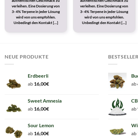
authentischen Geschmack zu
authentischen Geschmack zu
verleihen. Eine Dosierung von
verleihen. Eine Dosierung von
3- 4% Terpene in jeder Lösung
3- 4% Terpene in jeder Lösung
wird von uns empfohlen.
wird von uns empfohlen.
Unbedingt den Kontakt [...]
Unbedingt den Kontakt [...]
NEUE PRODUKTE
BESTSELLE
Erdbeerli
Bu
ab
16,00
€
ab
Sweet Amnesia
CB
ab
16,00
€
ab
Sour Lemon
Wi
ab
16,00
€
ab