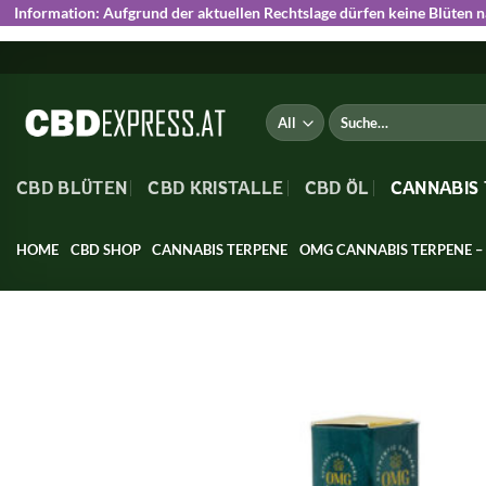
Information:
Aufgrund der aktuellen Rechtslage dürfen keine Blüten 
Skip
to
content
Suche
nach:
CBD BLÜTEN
CBD KRISTALLE
CBD ÖL
CANNABIS
HOME
CBD SHOP
CANNABIS TERPENE
OMG CANNABIS TERPENE – 