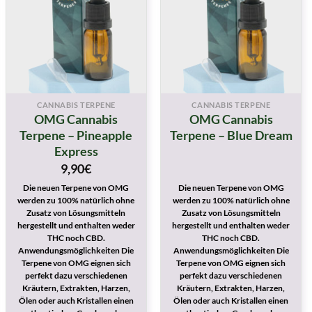
CANNABIS TERPENE
CANNABIS TERPENE
OMG Cannabis
OMG Cannabis
Terpene – Pineapple
Terpene – Blue Dream
Express
9,90
€
Die neuen Terpene von OMG
Die neuen Terpene von OMG
werden zu 100% natürlich ohne
werden zu 100% natürlich ohne
Zusatz von Lösungsmitteln
Zusatz von Lösungsmitteln
hergestellt und enthalten weder
hergestellt und enthalten weder
THC noch CBD.
THC noch CBD.
Anwendungsmöglichkeiten Die
Anwendungsmöglichkeiten Die
Terpene von OMG eignen sich
Terpene von OMG eignen sich
perfekt dazu verschiedenen
perfekt dazu verschiedenen
Kräutern, Extrakten, Harzen,
Kräutern, Extrakten, Harzen,
Ölen oder auch Kristallen einen
Ölen oder auch Kristallen einen