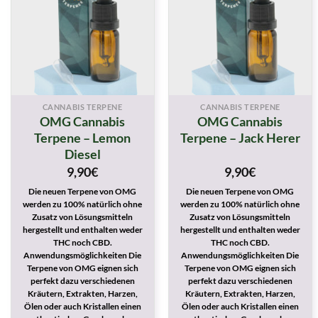
CANNABIS TERPENE
CANNABIS TERPENE
OMG Cannabis
OMG Cannabis
Terpene – Lemon
Terpene – Jack Herer
Diesel
9,90
€
9,90
€
Die neuen Terpene von OMG
Die neuen Terpene von OMG
werden zu 100% natürlich ohne
werden zu 100% natürlich ohne
Zusatz von Lösungsmitteln
Zusatz von Lösungsmitteln
hergestellt und enthalten weder
hergestellt und enthalten weder
THC noch CBD.
THC noch CBD.
Anwendungsmöglichkeiten Die
Anwendungsmöglichkeiten Die
Terpene von OMG eignen sich
Terpene von OMG eignen sich
perfekt dazu verschiedenen
perfekt dazu verschiedenen
Kräutern, Extrakten, Harzen,
Kräutern, Extrakten, Harzen,
Ölen oder auch Kristallen einen
Ölen oder auch Kristallen einen