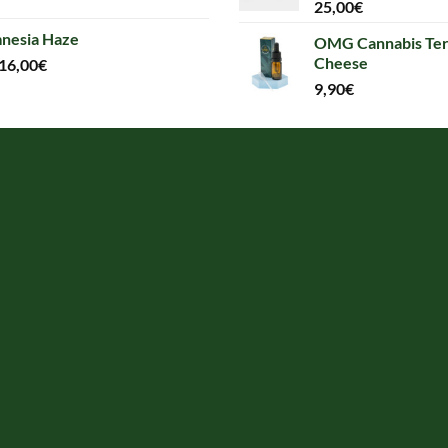
25,00
€
nesia Haze
OMG Cannabis Ter
Cheese
16,00
€
9,90
€