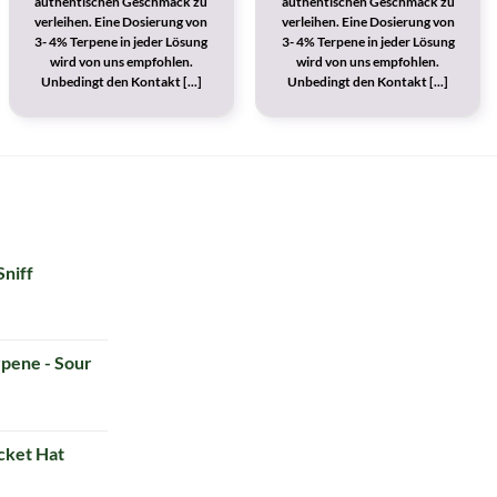
authentischen Geschmack zu
authentischen Geschmack zu
verleihen. Eine Dosierung von
verleihen. Eine Dosierung von
3- 4% Terpene in jeder Lösung
3- 4% Terpene in jeder Lösung
wird von uns empfohlen.
wird von uns empfohlen.
Unbedingt den Kontakt [...]
Unbedingt den Kontakt [...]
Sniff
pene - Sour
ket Hat