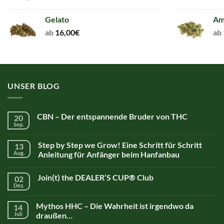
Gelato
Am
ab
16,00
€
ab
UNSER BLOG
CBN – Der entspannende Bruder von THC
20
Sep.
Step by Step we Grow! Eine Schritt für Schritt
13
Aug.
Anleitung für Anfänger beim Hanfanbau
Join(t) the DEALER’S CUP® Club
02
Dez.
Mythos HHC – Die Wahrheit ist irgendwo da
14
Juli
draußen…