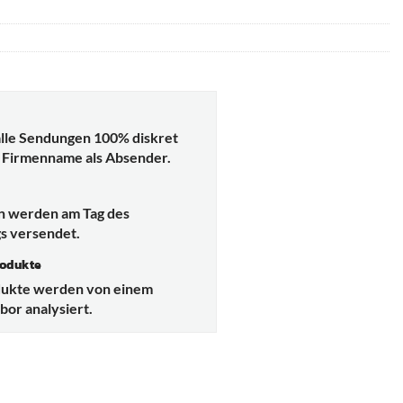
lle Sendungen 100% diskret
 Firmenname als Absender.
d
en werden am Tag des
s versendet.
rodukte
dukte werden von einem
or analysiert.