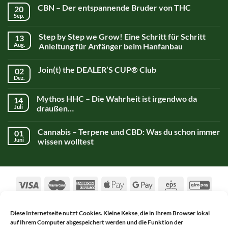
CBN – Der entspannende Bruder von THC
20
Sep.
Step by Step we Grow! Eine Schritt für Schritt
13
Aug.
Anleitung für Anfänger beim Hanfanbau
Join(t) the DEALER’S CUP® Club
02
Dez.
Mythos HHC – Die Wahrheit ist irgendwo da
14
Juli
draußen…
Cannabis – Terpene und CBD: Was du schon immer
01
Juni
wissen wolltest
Diese Internetseite nutzt Cookies. Kleine Kekse, die in Ihrem Browser lokal
auf Ihrem Computer abgespeichert werden und die Funktion der
AGB
DATENSCHUTZERKLÄRUNG