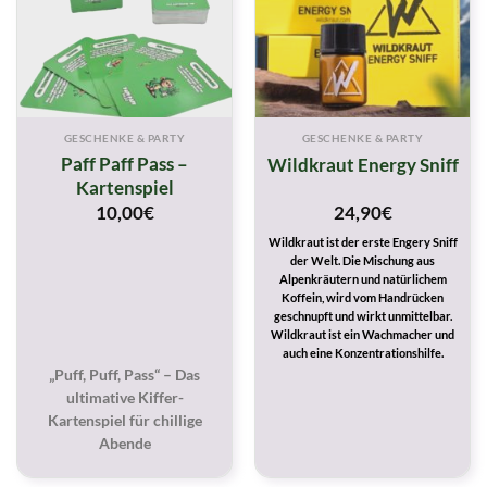
GESCHENKE & PARTY
GESCHENKE & PARTY
Paff Paff Pass –
Wildkraut Energy Sniff
Kartenspiel
10,00
€
24,90
€
Wildkraut ist der erste Engery Sniff
der Welt. Die Mischung aus
Alpenkräutern und natürlichem
Koffein, wird vom Handrücken
geschnupft und wirkt unmittelbar.
Wildkraut ist ein Wachmacher und
auch eine Konzentrationshilfe.
„Puff, Puff, Pass“ – Das
ultimative Kiffer-
Kartenspiel für chillige
Abende