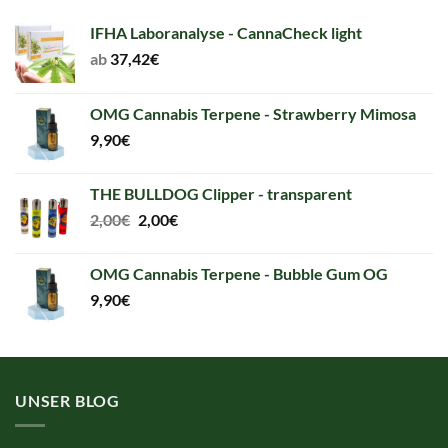
IFHA Laboranalyse - CannaCheck light
ab
37,42
€
OMG Cannabis Terpene - Strawberry Mimosa
9,90
€
THE BULLDOG Clipper - transparent
Original
Current
2,00
€
2,00
€
price
price
was:
is:
OMG Cannabis Terpene - Bubble Gum OG
2,00€.
2,00€.
9,90
€
UNSER BLOG