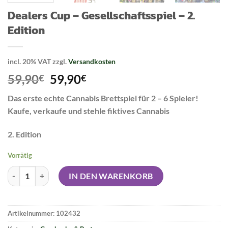
Dealers Cup – Gesellschaftsspiel – 2.
Edition
incl. 20% VAT
zzgl.
Versandkosten
Original
Current
59,90
59,90
€
€
price
price
Das erste echte Cannabis Brettspiel für 2 – 6 Spieler!
was:
is:
Kaufe, verkaufe und stehle fiktives Cannabis
59,90€.
59,90€.
2. Edition
Vorrätig
Dealers Cup - Gesellschaftsspiel - 2. Edition Menge
IN DEN WARENKORB
Artikelnummer:
102432