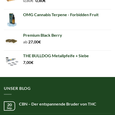
Original
Current
0,80
€
0,80
€
price
price
was:
is:
OMG Cannabis Terpene - Forbidden Fruit
0,80€.
0,80€.
Premium Black Berry
ab
27,00
€
THE BULLDOG Metallpfeife + Siebe
7,00
€
UNSER BLOG
CBN – Der entspannende Bruder von THC
20
Sep.