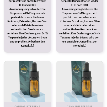
hergestellt und enthalten weder
hergestellt und enthalten weder
THC noch CBD.
THC noch CBD.
Anwendungsmöglichkeiten Die
Anwendungsmöglichkeiten Die
Terpene von OMG eignen sich
Terpene von OMG eignen sich
perfekt dazu verschiedenen
perfekt dazu verschiedenen
Kräutern, Extrakten, Harzen, Ölen
Kräutern, Extrakten, Harzen, Ölen
oder auch Kristallen einen
oder auch Kristallen einen
authentischen Geschmack zu
authentischen Geschmack zu
verleihen. Eine Dosierung von 3- 4%
verleihen. Eine Dosierung von 3- 4%
Terpene in jeder Lösung wird von
Terpene in jeder Lösung wird von
uns empfohlen. Unbedingt den
uns empfohlen. Unbedingt den
Kontakt [...]
Kontakt [...]
CANNABIS TERPENE
CANNABIS TERPENE