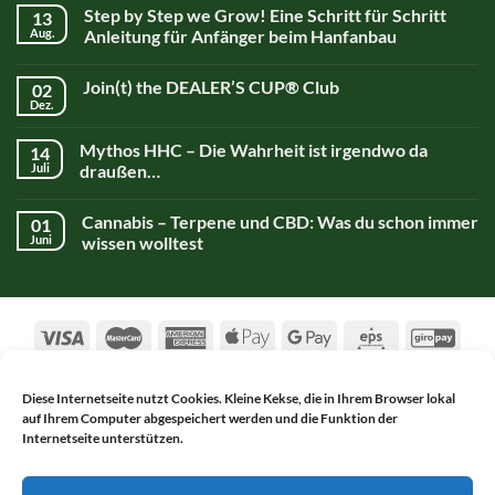
Step by Step we Grow! Eine Schritt für Schritt
13
Aug.
Anleitung für Anfänger beim Hanfanbau
Join(t) the DEALER’S CUP® Club
02
Dez.
Mythos HHC – Die Wahrheit ist irgendwo da
14
Juli
draußen…
Cannabis – Terpene und CBD: Was du schon immer
01
Juni
wissen wolltest
Diese Internetseite nutzt Cookies. Kleine Kekse, die in Ihrem Browser lokal
auf Ihrem Computer abgespeichert werden und die Funktion der
AGB
DATENSCHUTZERKLÄRUNG
Internetseite unterstützen.
WIDERRUFSBELEHRUNG
IMPRESSUM
KONTAKT
Copyright 2017-2026 ©
Alsch Netnapa GmbH