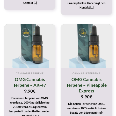
Kontakt [...]
uns empfohlen. Unbedingt den
Kontakt [...]
CANNABIS TERPENE
CANNABIS TERPENE
OMG Cannabis
OMG Cannabis
Terpene – AK-47
Terpene – Pineapple
Express
9,90
€
9,90
€
Die neuen Terpene von OMG
werden zu 100% natürlich ohne
Die neuen Terpene von OMG
Zusatz von Lösungsmitteln
werden zu 100% natürlich ohne
hergestellt und enthalten weder
Zusatz von Lösungsmitteln
THC noch CBD.