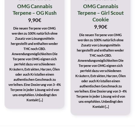
OMG Cannabis
OMG Cannabis
Terpene – OG Kush
Terpene – Girl Scout
Cookie
9,90
€
9,90
€
Die neuen Terpene von OMG
werden zu 100% natürlich ohne
Die neuen Terpene von OMG
Zusatz von Lösungsmitteln
werden zu 100% natürlich ohne
hergestellt und enthalten weder
Zusatz von Lösungsmitteln
THC noch CBD.
hergestellt und enthalten weder
Anwendungsmöglichkeiten Die
THC noch CBD.
Terpene von OMG eignen sich
Anwendungsmöglichkeiten Die
perfekt dazu verschiedenen
Terpene von OMG eignen sich
Kräutern, Extrakten, Harzen, Ölen
perfekt dazu verschiedenen
oder auch Kristallen einen
Kräutern, Extrakten, Harzen, Ölen
authentischen Geschmack zu
oder auch Kristallen einen
verleihen. Eine Dosierung von 3- 4%
authentischen Geschmack zu
Terpene in jeder Lösung wird von
verleihen. Eine Dosierung von 3- 4%
uns empfohlen. Unbedingt den
Terpene in jeder Lösung wird von
Kontakt [...]
uns empfohlen. Unbedingt den
Kontakt [...]