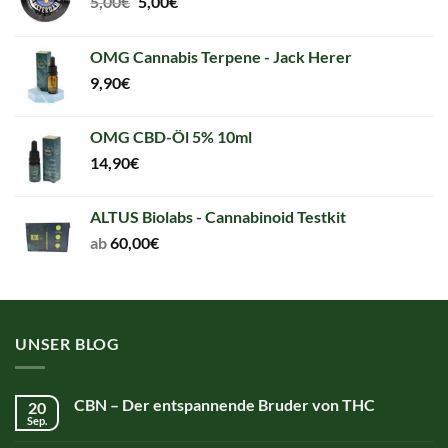
Original
Current
5,00
€
5,00
€
price
price
was:
is:
OMG Cannabis Terpene - Jack Herer
5,00€.
5,00€.
9,90
€
OMG CBD-Öl 5% 10ml
14,90
€
ALTUS Biolabs - Cannabinoid Testkit
ab
60,00
€
UNSER BLOG
CBN – Der entspannende Bruder von THC
20
Sep.