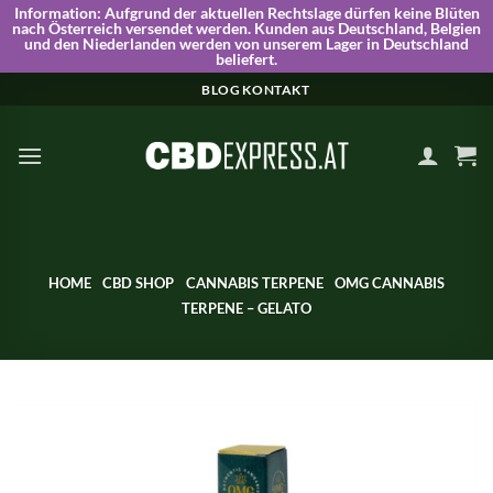
Information:
Aufgrund der aktuellen Rechtslage dürfen keine Blüten
nach Österreich versendet werden. Kunden aus Deutschland, Belgien
und den Niederlanden werden von unserem Lager in Deutschland
beliefert.
Skip
BLOG
KONTAKT
to
content
HOME
CBD SHOP
CANNABIS TERPENE
OMG CANNABIS
TERPENE – GELATO