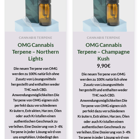
CANNABIS TERPENE
CANNABIS TERPENE
OMG Cannabis
OMG Cannabis
Terpene – Northern
Terpene – Champagne
Lights
Kush
9,90
€
Die neuen Terpene von OMG
werden zu 100% natürlich ohne
Die neuen Terpene von OMG
Zusatz von Lösungsmitteln
werden zu 100% natürlich ohne
hergestellt und enthalten weder
Zusatz von Lösungsmitteln
THC noch CBD.
hergestellt und enthalten weder
Anwendungsmöglichkeiten Die
THC noch CBD.
Terpene von OMG eignen sich
Anwendungsmöglichkeiten Die
perfekt dazu verschiedenen
Terpene von OMG eignen sich
Kräutern, Extrakten, Harzen, Ölen
perfekt dazu verschiedenen
oder auch Kristallen einen
Kräutern, Extrakten, Harzen, Ölen
authentischen Geschmack zu
oder auch Kristallen einen
verleihen. Eine Dosierung von 3- 4%
authentischen Geschmack zu
Terpene in jeder Lösung wird von
verleihen. Eine Dosierung von 3- 4%
uns empfohlen. Unbedingt den
Terpene in jeder Lösung wird von