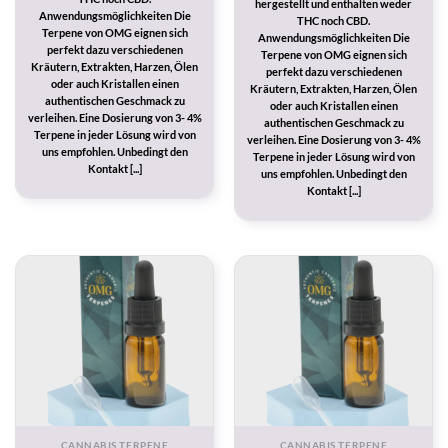
hergestellt und enthalten weder
Anwendungsmöglichkeiten Die
THC noch CBD.
Terpene von OMG eignen sich
Anwendungsmöglichkeiten Die
perfekt dazu verschiedenen
Terpene von OMG eignen sich
Kräutern, Extrakten, Harzen, Ölen
perfekt dazu verschiedenen
oder auch Kristallen einen
Kräutern, Extrakten, Harzen, Ölen
authentischen Geschmack zu
oder auch Kristallen einen
verleihen. Eine Dosierung von 3- 4%
authentischen Geschmack zu
Terpene in jeder Lösung wird von
verleihen. Eine Dosierung von 3- 4%
uns empfohlen. Unbedingt den
Terpene in jeder Lösung wird von
Kontakt [...]
uns empfohlen. Unbedingt den
Kontakt [...]
CANNABIS TERPENE
CANNABIS TERPENE