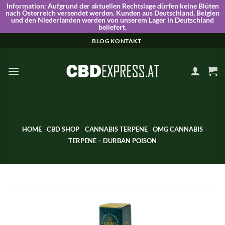
Information:
Aufgrund der aktuellen Rechtslage dürfen keine Blüten
nach Österreich versendet werden. Kunden aus Deutschland, Belgien
und den Niederlanden werden von unserem Lager in Deutschland
beliefert.
Skip
BLOG
KONTAKT
to
content
HOME
CBD SHOP
CANNABIS TERPENE
OMG CANNABIS
TERPENE – DURBAN POISON