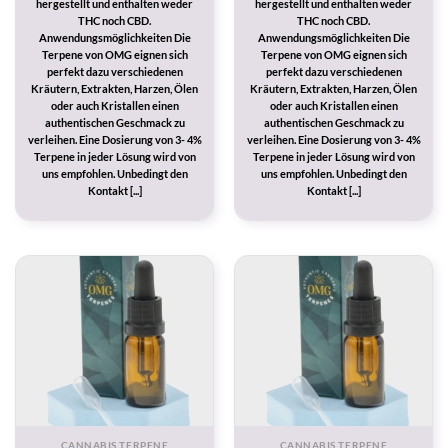
hergestellt und enthalten weder
hergestellt und enthalten weder
THC noch CBD.
THC noch CBD.
Anwendungsmöglichkeiten Die
Anwendungsmöglichkeiten Die
Terpene von OMG eignen sich
Terpene von OMG eignen sich
perfekt dazu verschiedenen
perfekt dazu verschiedenen
Kräutern, Extrakten, Harzen, Ölen
Kräutern, Extrakten, Harzen, Ölen
oder auch Kristallen einen
oder auch Kristallen einen
authentischen Geschmack zu
authentischen Geschmack zu
verleihen. Eine Dosierung von 3- 4%
verleihen. Eine Dosierung von 3- 4%
Terpene in jeder Lösung wird von
Terpene in jeder Lösung wird von
uns empfohlen. Unbedingt den
uns empfohlen. Unbedingt den
Kontakt [...]
Kontakt [...]
CANNABIS TERPENE
CANNABIS TERPENE