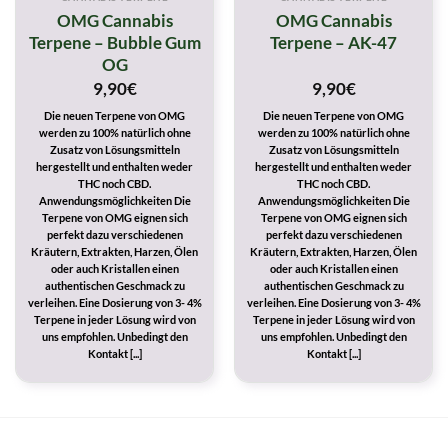
OMG Cannabis
OMG Cannabis
Terpene – Bubble Gum
Terpene – AK-47
OG
9,90
€
9,90
€
Die neuen Terpene von OMG
Die neuen Terpene von OMG
werden zu 100% natürlich ohne
werden zu 100% natürlich ohne
Zusatz von Lösungsmitteln
Zusatz von Lösungsmitteln
hergestellt und enthalten weder
hergestellt und enthalten weder
THC noch CBD.
THC noch CBD.
Anwendungsmöglichkeiten Die
Anwendungsmöglichkeiten Die
Terpene von OMG eignen sich
Terpene von OMG eignen sich
perfekt dazu verschiedenen
perfekt dazu verschiedenen
Kräutern, Extrakten, Harzen, Ölen
Kräutern, Extrakten, Harzen, Ölen
oder auch Kristallen einen
oder auch Kristallen einen
authentischen Geschmack zu
authentischen Geschmack zu
verleihen. Eine Dosierung von 3- 4%
verleihen. Eine Dosierung von 3- 4%
Terpene in jeder Lösung wird von
Terpene in jeder Lösung wird von
uns empfohlen. Unbedingt den
uns empfohlen. Unbedingt den
Kontakt [...]
Kontakt [...]