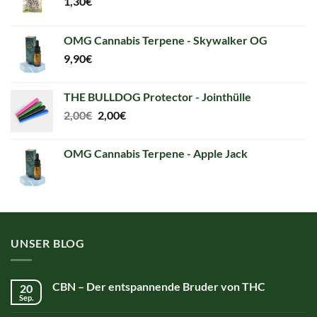
1,30
€
OMG Cannabis Terpene - Skywalker OG
9,90
€
THE BULLDOG Protector - Jointhülle
Original
Current
2,00
€
2,00
€
price
price
was:
is:
OMG Cannabis Terpene - Apple Jack
2,00€.
2,00€.
UNSER BLOG
CBN – Der entspannende Bruder von THC
20
Sep.