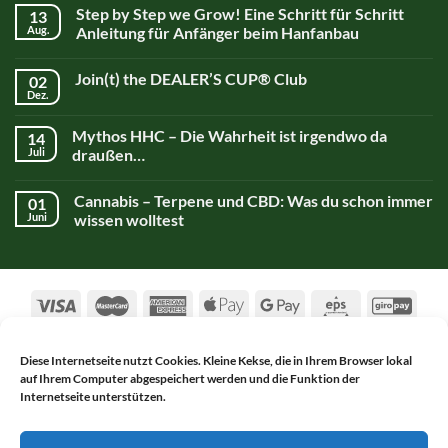
Step by Step we Grow! Eine Schritt für Schritt
13
Aug.
Anleitung für Anfänger beim Hanfanbau
Join(t) the DEALER’S CUP® Club
02
Dez.
Mythos HHC – Die Wahrheit ist irgendwo da
14
Juli
draußen…
Cannabis – Terpene und CBD: Was du schon immer
01
Juni
wissen wolltest
Diese Internetseite nutzt Cookies. Kleine Kekse, die in Ihrem Browser lokal
auf Ihrem Computer abgespeichert werden und die Funktion der
AGB
DATENSCHUTZERKLÄRUNG
Internetseite unterstützen.
WIDERRUFSBELEHRUNG
IMPRESSUM
KONTAKT
Copyright 2017-2026 ©
Alsch Netnapa GmbH