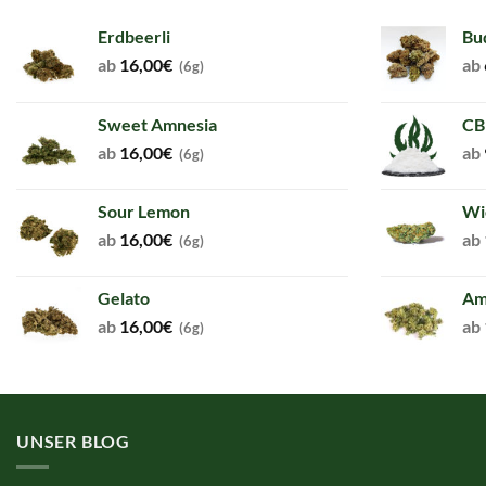
Erdbeerli
Bu
ab
16,00
€
ab
(6g)
Sweet Amnesia
CB
ab
16,00
€
ab
(6g)
Sour Lemon
Wi
ab
16,00
€
ab
(6g)
Gelato
Am
ab
16,00
€
ab
(6g)
UNSER BLOG