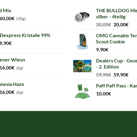
d Mix
THE BULLDOG Met
silber - 4teilig
60,00
€
(30g)
Original
Cur
20,00
€
20,00
€
price
pri
Dexpress Kristalle 99%
OMG Cannabis Terp
was:
is:
Scout Cookie
9,90
€
20,00€.
20,
9,90
€
ener Wiesn
Dealers Cup - Gese
- 2. Edition
16,00
€
(6g)
Original
Cur
59,90
€
59,90
€
price
pri
nesia Haze
Paff Paff Pass - Ka
was:
is:
16,00
€
(6g)
10,00
€
59,90€.
59,