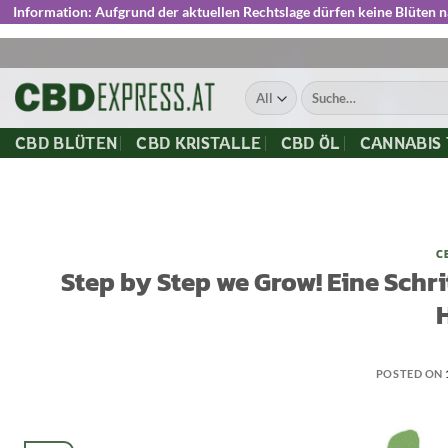
Information:
Aufgrund der aktuellen Rechtslage dürfen keine Blüten 
Skip
to
Suche
content
nach:
CBD BLÜTEN
CBD KRISTALLE
CBD ÖL
CANNABIS
C
Step by Step we Grow! Eine Schri
POSTED ON