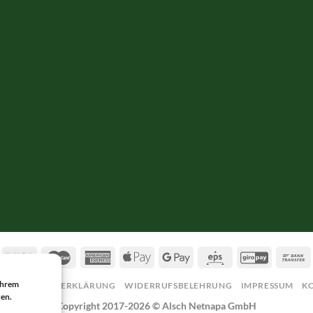
 Ihrem
DATENSCHUTZERKLÄRUNG
WIDERRUFSBELEHRUNG
IMPRESSUM
K
zen.
Copyright 2017-2026 ©
Alsch Netnapa GmbH