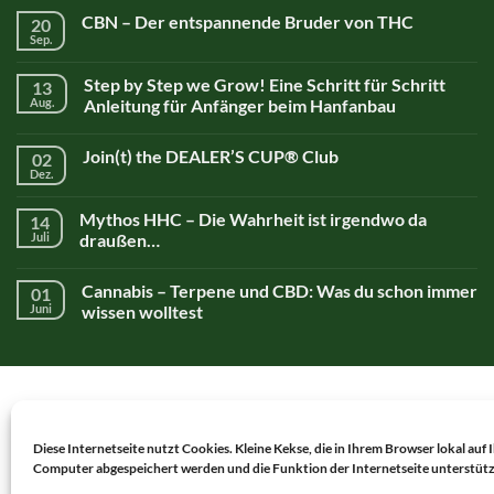
CBN – Der entspannende Bruder von THC
20
Sep.
Step by Step we Grow! Eine Schritt für Schritt
13
Aug.
Anleitung für Anfänger beim Hanfanbau
Join(t) the DEALER’S CUP® Club
02
Dez.
Mythos HHC – Die Wahrheit ist irgendwo da
14
Juli
draußen…
Cannabis – Terpene und CBD: Was du schon immer
01
Juni
wissen wolltest
Diese Internetseite nutzt Cookies. Kleine Kekse, die in Ihrem Browser lokal auf
AGB
Computer abgespeichert werden und die Funktion der Internetseite unterstüt