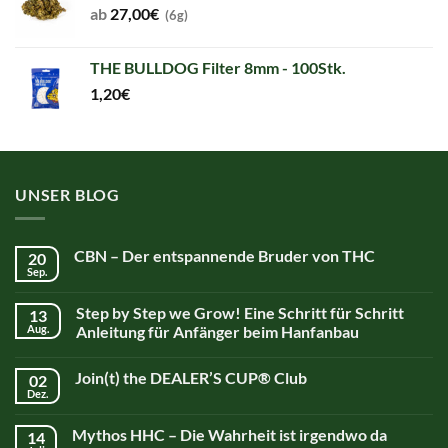
ab
27,00
€
(6g)
THE BULLDOG Filter 8mm - 100Stk.
1,20
€
UNSER BLOG
CBN – Der entspannende Bruder von THC
20
Sep.
Step by Step we Grow! Eine Schritt für Schritt
13
Aug.
Anleitung für Anfänger beim Hanfanbau
Join(t) the DEALER’S CUP® Club
02
Dez.
Mythos HHC – Die Wahrheit ist irgendwo da
14