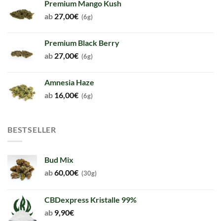
Premium Mango Kush
ab
27,00
€
(6g)
Premium Black Berry
ab
27,00
€
(6g)
Amnesia Haze
ab
16,00
€
(6g)
BESTSELLER
Bud Mix
ab
60,00
€
(30g)
CBDexpress Kristalle 99%
ab
9,90
€