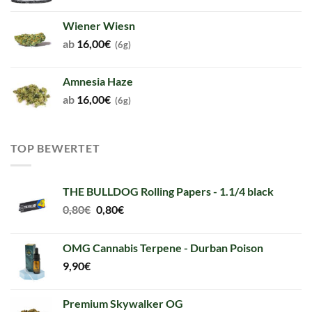
Wiener Wiesn
ab
16,00
€
(6g)
Amnesia Haze
ab
16,00
€
(6g)
TOP BEWERTET
THE BULLDOG Rolling Papers - 1.1/4 black
Original
Current
0,80
€
0,80
€
price
price
was:
is:
OMG Cannabis Terpene - Durban Poison
0,80€.
0,80€.
9,90
€
Premium Skywalker OG