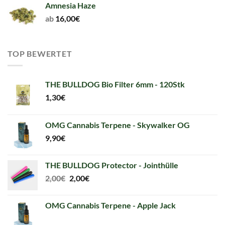
Amnesia Haze
ab
16,00
€
TOP BEWERTET
THE BULLDOG Bio Filter 6mm - 120Stk
1,30
€
OMG Cannabis Terpene - Skywalker OG
9,90
€
THE BULLDOG Protector - Jointhülle
Original
Current
2,00
€
2,00
€
price
price
was:
is:
OMG Cannabis Terpene - Apple Jack
2,00€.
2,00€.