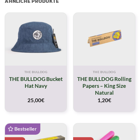
ÄHNLICHE PRODUKTE
THE BULLDOG
THE BULLDOG
THE BULLDOG Bucket
THE BULLDOG Rolling
Hat Navy
Papers – King Size
Natural
25,00
€
1,20
€
Bestseller