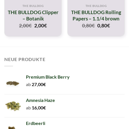
THE BULLDOG
THE BULLDOG
THE BULLDOG Clipper
THE BULLDOG Rolling
– Botanik
Papers – 1.1/4 brown
Original
Current
Original
Current
2,00
€
2,00
€
0,80
€
0,80
€
price
price
price
price
was:
is:
was:
is:
2,00€.
2,00€.
0,80€.
0,80€.
NEUE PRODUKTE
Premium Black Berry
ab
27,00
€
Amnesia Haze
ab
16,00
€
Erdbeerli