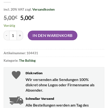
incl. 20% VAT
zzgl.
Versandkosten
Original
Current
5,00
5,00
€
€
price
price
Vorrätig
was:
is:
THE BULLDOG Aschenbecher schwarz Menge
5,00€.
5,00€.
IN DEN WARENKORB
Artikelnummer:
104431
Kategorie:
The Bulldog
Diskretion
Wir versenden alle Sendungen 100%
diskret ohne Logos oder Firmenname als
Absender.
Schneller Versand
Alle Bestellungen werden am Tag des