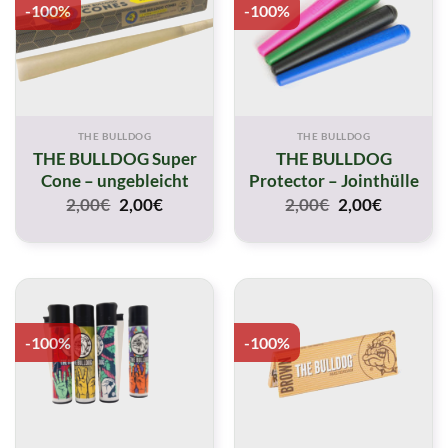
-100%
-100%
THE BULLDOG
THE BULLDOG
THE BULLDOG Super
THE BULLDOG
Cone – ungebleicht
Protector – Jointhülle
Original
Current
Original
Current
2,00
€
2,00
€
2,00
€
2,00
€
price
price
price
price
was:
is:
was:
is:
2,00€.
2,00€.
2,00€.
2,00€.
-100%
-100%