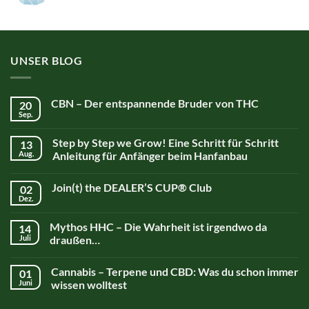
UNSER BLOG
CBN – Der entspannende Bruder von THC
20
Sep.
Step by Step we Grow! Eine Schritt für Schritt
13
Aug.
Anleitung für Anfänger beim Hanfanbau
Join(t) the DEALER’S CUP® Club
02
Dez.
Mythos HHC – Die Wahrheit ist irgendwo da
14
Juli
draußen…
Cannabis – Terpene und CBD: Was du schon immer
01
Juni
wissen wolltest