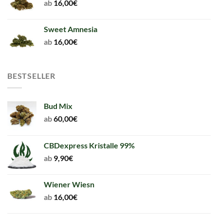
ab
16,00
€
Sweet Amnesia
ab
16,00
€
BESTSELLER
Bud Mix
ab
60,00
€
CBDexpress Kristalle 99%
ab
9,90
€
Wiener Wiesn
ab
16,00
€