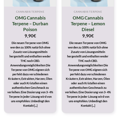
CANNABIS TERPENE
CANNABIS TERPENE
OMG Cannabis
OMG Cannabis
Terpene – Durban
Terpene – Lemon
Poison
Diesel
9,90
€
9,90
€
Die neuen Terpene von OMG
Die neuen Terpene von OMG
werden zu 100% natürlich ohne
werden zu 100% natürlich ohne
Zusatz von Lösungsmitteln
Zusatz von Lösungsmitteln
hergestellt und enthalten weder
hergestellt und enthalten weder
THC noch CBD.
THC noch CBD.
Anwendungsmöglichkeiten Die
Anwendungsmöglichkeiten Die
Terpene von OMG eignen sich
Terpene von OMG eignen sich
perfekt dazu verschiedenen
perfekt dazu verschiedenen
Kräutern, Extrakten, Harzen, Ölen
Kräutern, Extrakten, Harzen, Ölen
oder auch Kristallen einen
oder auch Kristallen einen
authentischen Geschmack zu
authentischen Geschmack zu
verleihen. Eine Dosierung von 3- 4%
verleihen. Eine Dosierung von 3- 4%
Terpene in jeder Lösung wird von
Terpene in jeder Lösung wird von
uns empfohlen. Unbedingt den
uns empfohlen. Unbedingt den
Kontakt [...]
Kontakt [...]