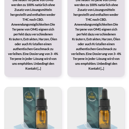
werden zu 100% natürlich ohne
werden zu 100% natürlich ohne
Zusatz von Lösungsmitteln
Zusatz von Lösungsmitteln
hergestellt und enthalten weder
hergestellt und enthalten weder
THC noch CBD.
THC noch CBD.
Anwendungsmöglichkeiten Die
Anwendungsmöglichkeiten Die
Terpene von OMG eignen sich
Terpene von OMG eignen sich
perfekt dazu verschiedenen
perfekt dazu verschiedenen
Kräutern, Extrakten, Harzen, Ölen
Kräutern, Extrakten, Harzen, Ölen
oder auch Kristallen einen
oder auch Kristallen einen
authentischen Geschmack zu
authentischen Geschmack zu
verleihen. Eine Dosierung von 3- 4%
verleihen. Eine Dosierung von 3- 4%
Terpene in jeder Lösung wird von
Terpene in jeder Lösung wird von
uns empfohlen. Unbedingt den
uns empfohlen. Unbedingt den
Kontakt [...]
Kontakt [...]