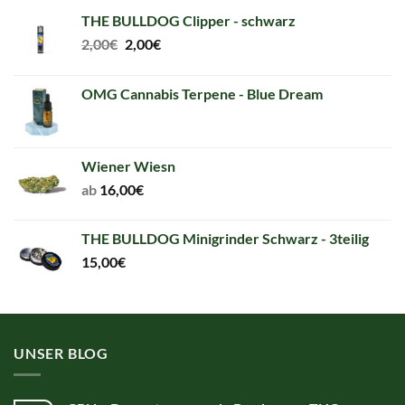
THE BULLDOG Clipper - schwarz
Original
Current
2,00
€
2,00
€
price
price
was:
is:
OMG Cannabis Terpene - Blue Dream
2,00€.
2,00€.
Wiener Wiesn
ab
16,00
€
THE BULLDOG Minigrinder Schwarz - 3teilig
15,00
€
UNSER BLOG