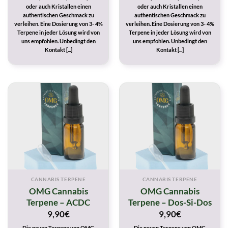
oder auch Kristallen einen
oder auch Kristallen einen
authentischen Geschmack zu
authentischen Geschmack zu
verleihen. Eine Dosierung von 3- 4%
verleihen. Eine Dosierung von 3- 4%
Terpene in jeder Lösung wird von
Terpene in jeder Lösung wird von
uns empfohlen. Unbedingt den
uns empfohlen. Unbedingt den
Kontakt [...]
Kontakt [...]
CANNABIS TERPENE
CANNABIS TERPENE
OMG Cannabis
OMG Cannabis
Terpene – ACDC
Terpene – Dos-Si-Dos
9,90
€
9,90
€
Die neuen Terpene von OMG
Die neuen Terpene von OMG