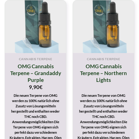
CANNABIS TERPENE
CANNABIS TERPENE
OMG Cannabis
OMG Cannabis
Terpene – Grandaddy
Terpene – Northern
Purple
Lights
9,90
€
Die neuen Terpene von OMG
Die neuen Terpene von OMG
werden zu 100% natürlich ohne
werden zu 100% natürlich ohne
Zusatz von Lösungsmitteln
Zusatz von Lösungsmitteln
hergestellt und enthalten weder
hergestellt und enthalten weder
THC noch CBD.
THC noch CBD.
Anwendungsmöglichkeiten Die
Anwendungsmöglichkeiten Die
Terpene von OMG eignen sich
Terpene von OMG eignen sich
perfekt dazu verschiedenen
perfekt dazu verschiedenen
Kräutern, Extrakten, Harzen, Ölen
Kräutern, Extrakten, Harzen, Ölen