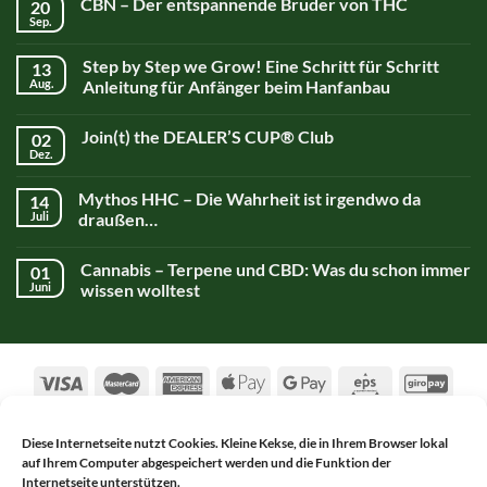
CBN – Der entspannende Bruder von THC
20
Sep.
Step by Step we Grow! Eine Schritt für Schritt
13
Aug.
Anleitung für Anfänger beim Hanfanbau
Join(t) the DEALER’S CUP® Club
02
Dez.
Mythos HHC – Die Wahrheit ist irgendwo da
14
Juli
draußen…
Cannabis – Terpene und CBD: Was du schon immer
01
Juni
wissen wolltest
Diese Internetseite nutzt Cookies. Kleine Kekse, die in Ihrem Browser lokal
auf Ihrem Computer abgespeichert werden und die Funktion der
AGB
DATENSCHUTZERKLÄRUNG
Internetseite unterstützen.