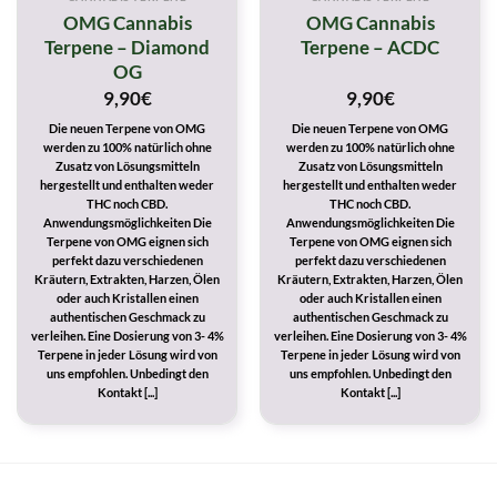
OMG Cannabis
OMG Cannabis
Terpene – Diamond
Terpene – ACDC
OG
9,90
€
9,90
€
Die neuen Terpene von OMG
Die neuen Terpene von OMG
werden zu 100% natürlich ohne
werden zu 100% natürlich ohne
Zusatz von Lösungsmitteln
Zusatz von Lösungsmitteln
hergestellt und enthalten weder
hergestellt und enthalten weder
THC noch CBD.
THC noch CBD.
Anwendungsmöglichkeiten Die
Anwendungsmöglichkeiten Die
Terpene von OMG eignen sich
Terpene von OMG eignen sich
perfekt dazu verschiedenen
perfekt dazu verschiedenen
Kräutern, Extrakten, Harzen, Ölen
Kräutern, Extrakten, Harzen, Ölen
oder auch Kristallen einen
oder auch Kristallen einen
authentischen Geschmack zu
authentischen Geschmack zu
verleihen. Eine Dosierung von 3- 4%
verleihen. Eine Dosierung von 3- 4%
Terpene in jeder Lösung wird von
Terpene in jeder Lösung wird von
uns empfohlen. Unbedingt den
uns empfohlen. Unbedingt den
Kontakt [...]
Kontakt [...]