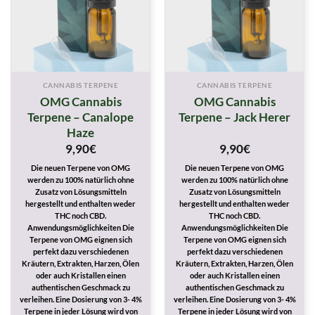
CANNABIS TERPENE
CANNABIS TERPENE
OMG Cannabis
OMG Cannabis
Terpene – Canalope
Terpene – Jack Herer
Haze
9,90
€
9,90
€
Die neuen Terpene von OMG
Die neuen Terpene von OMG
werden zu 100% natürlich ohne
werden zu 100% natürlich ohne
Zusatz von Lösungsmitteln
Zusatz von Lösungsmitteln
hergestellt und enthalten weder
hergestellt und enthalten weder
THC noch CBD.
THC noch CBD.
Anwendungsmöglichkeiten Die
Anwendungsmöglichkeiten Die
Terpene von OMG eignen sich
Terpene von OMG eignen sich
perfekt dazu verschiedenen
perfekt dazu verschiedenen
Kräutern, Extrakten, Harzen, Ölen
Kräutern, Extrakten, Harzen, Ölen
oder auch Kristallen einen
oder auch Kristallen einen
authentischen Geschmack zu
authentischen Geschmack zu
verleihen. Eine Dosierung von 3- 4%
verleihen. Eine Dosierung von 3- 4%
Terpene in jeder Lösung wird von
Terpene in jeder Lösung wird von