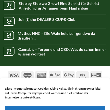
Step by Step we Grow! Eine Schritt für Schritt
13
Aug.
Anleitung für Anfänger beim Hanfanbau
Join(t) the DEALER’S CUP® Club
02
Dez.
Mythos HHC – Die Wahrheit ist irgendwo da
14
Juli
draußen…
Cannabis – Terpene und CBD: Was du schon immer
01
Juni
wissen wolltest
Diese Internetseite nutzt Cookies. Kleine Kekse, die in Ihrem Browser lokal
auf Ihrem Computer abgespeichert werden und die Funktion der
AGB
DATENSCHUTZERKLÄRUNG
Internetseite unterstützen.
WIDERRUFSBELEHRUNG
IMPRESSUM
KONTAKT
Copyright 2017-2026 ©
Alsch Netnapa GmbH