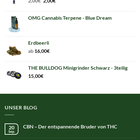
Original
Current
2,00
€
2,00
€
price
price
was:
is:
OMG Cannabis Terpene - Blue Dream
2,00€.
2,00€.
Erdbeerli
ab
16,00
€
THE BULLDOG Minigrinder Schwarz - 3teilig
15,00
€
UNSER BLOG
CBN – Der entspannende Bruder von THC
20
Sep.