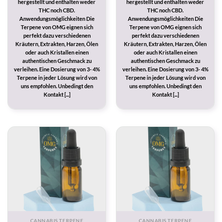
hergestellt und enthalten weder
hergestellt und enthalten weder
THC noch CBD.
THC noch CBD.
Anwendungsmöglichkeiten Die
Anwendungsmöglichkeiten Die
Terpene von OMG eignen sich
Terpene von OMG eignen sich
perfekt dazu verschiedenen
perfekt dazu verschiedenen
Kräutern, Extrakten, Harzen, Ölen
Kräutern, Extrakten, Harzen, Ölen
oder auch Kristallen einen
oder auch Kristallen einen
authentischen Geschmack zu
authentischen Geschmack zu
verleihen. Eine Dosierung von 3- 4%
verleihen. Eine Dosierung von 3- 4%
Terpene in jeder Lösung wird von
Terpene in jeder Lösung wird von
uns empfohlen. Unbedingt den
uns empfohlen. Unbedingt den
Kontakt [...]
Kontakt [...]
CANNABIS TERPENE
CANNABIS TERPENE