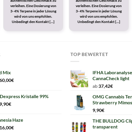
authentischen Geschmack zu
authentischen Geschmack zu
verleihen. Eine Dosierung von
verleihen. Eine Dosierung von
3- 4% Terpene in jeder Lösung
3- 4% Terpene in jeder Lösung
wird von uns empfohlen.
wird von uns empfohlen.
Unbedingt den Kontakt [...]
Unbedingt den Kontakt [...]
R
TOP BEWERTET
d Mix
IFHA Laboranalyse
CannaCheck light
60,00
€
ab
37,42
€
Dexpress Kristalle 99%
OMG Cannabis Ter
Strawberry Mimo
9,90
€
9,90
€
nesia Haze
THE BULLDOG Clip
transparent
16,00
€