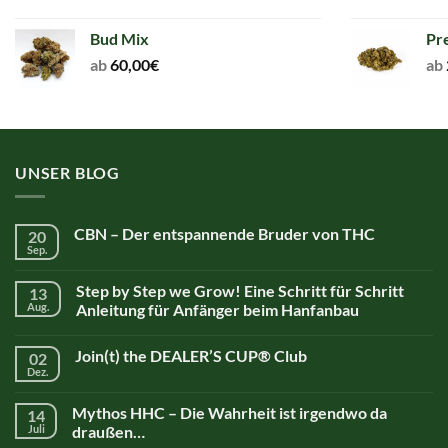
Bud Mix
Pr
ab
60,00
€
ab
UNSER BLOG
CBN – Der entspannende Bruder von THC
20
Sep.
Step by Step we Grow! Eine Schritt für Schritt
13
Aug.
Anleitung für Anfänger beim Hanfanbau
Join(t) the DEALER’S CUP® Club
02
Dez.
Mythos HHC – Die Wahrheit ist irgendwo da
14
Juli
draußen…