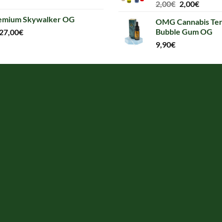
Original
Curre
2,00
€
2,00
€
price
price
emium Skywalker OG
OMG Cannabis Ter
was:
is:
Bubble Gum OG
27,00
€
2,00€.
2,00€.
9,90
€