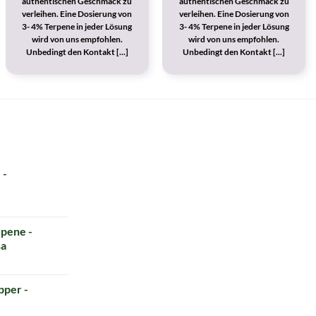
authentischen Geschmack zu
authentischen Geschmack zu
verleihen. Eine Dosierung von
verleihen. Eine Dosierung von
3- 4% Terpene in jeder Lösung
3- 4% Terpene in jeder Lösung
wird von uns empfohlen.
wird von uns empfohlen.
Unbedingt den Kontakt [...]
Unbedingt den Kontakt [...]
 -
pene -
sa
per -