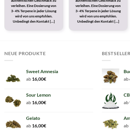
authentischen Geschmack zu
authentischen Geschmack zu
verleihen. Eine Dosierung von
verleihen. Eine Dosierung von
3- 4% Terpene in jeder Lösung
3- 4% Terpene in jeder Lösung
wird von uns empfohlen.
wird von uns empfohlen.
Unbedingt den Kontakt [...]
Unbedingt den Kontakt [...]
NEUE PRODUKTE
BESTSELLE
Sweet Amnesia
Bu
ab
16,00
€
ab
Sour Lemon
CB
ab
16,00
€
ab
Gelato
Am
ab
16,00
€
ab