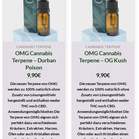
CANNABIS TERPENE
CANNABIS TERPENE
OMG Cannabis
OMG Cannabis
Terpene – Durban
Terpene – OG Kush
Poison
9,90
€
9,90
€
Die neuen Terpene von OMG
Die neuen Terpene von OMG
werden zu 100% natürlich ohne
werden zu 100% natürlich ohne
Zusatz von Lösungsmitteln
Zusatz von Lösungsmitteln
hergestellt und enthalten weder
hergestellt und enthalten weder
THC noch CBD.
THC noch CBD.
Anwendungsmöglichkeiten Die
Anwendungsmöglichkeiten Die
Terpene von OMG eignen sich
Terpene von OMG eignen sich
perfekt dazu verschiedenen
perfekt dazu verschiedenen
Kräutern, Extrakten, Harzen,
Kräutern, Extrakten, Harzen,
Ölen oder auch Kristallen einen
Ölen oder auch Kristallen einen