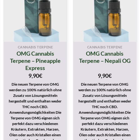
CANNABIS TERPENE
CANNABIS TERPENE
OMG Cannabis
OMG Cannabis
Terpene – Pineapple
Terpene – Nepali OG
Express
9,90
€
9,90
€
Die neuen Terpene von OMG
Die neuen Terpene von OMG
werden zu 100% natürlich ohne
werden zu 100% natürlich ohne
Zusatz von Lösungsmitteln
Zusatz von Lösungsmitteln
hergestellt und enthalten weder
hergestellt und enthalten weder
THC noch CBD.
THC noch CBD.
Anwendungsmöglichkeiten Die
Anwendungsmöglichkeiten Die
Terpene von OMG eignen sich
Terpene von OMG eignen sich
perfekt dazu verschiedenen
perfekt dazu verschiedenen
Kräutern, Extrakten, Harzen,
Kräutern, Extrakten, Harzen,
Ölen oder auch Kristallen einen
Ölen oder auch Kristallen einen