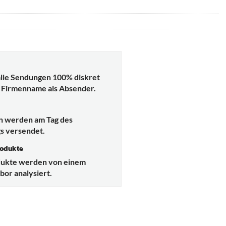
lle Sendungen 100% diskret
 Firmenname als Absender.
d
en werden am Tag des
s versendet.
rodukte
dukte werden von einem
or analysiert.