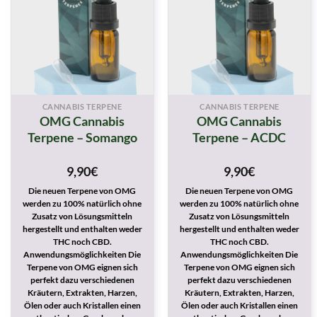
CANNABIS TERPENE
CANNABIS TERPENE
OMG Cannabis
OMG Cannabis
Terpene – Somango
Terpene – ACDC
9,90
€
9,90
€
Die neuen Terpene von OMG
Die neuen Terpene von OMG
werden zu 100% natürlich ohne
werden zu 100% natürlich ohne
Zusatz von Lösungsmitteln
Zusatz von Lösungsmitteln
hergestellt und enthalten weder
hergestellt und enthalten weder
THC noch CBD.
THC noch CBD.
Anwendungsmöglichkeiten Die
Anwendungsmöglichkeiten Die
Terpene von OMG eignen sich
Terpene von OMG eignen sich
perfekt dazu verschiedenen
perfekt dazu verschiedenen
Kräutern, Extrakten, Harzen,
Kräutern, Extrakten, Harzen,
Ölen oder auch Kristallen einen
Ölen oder auch Kristallen einen