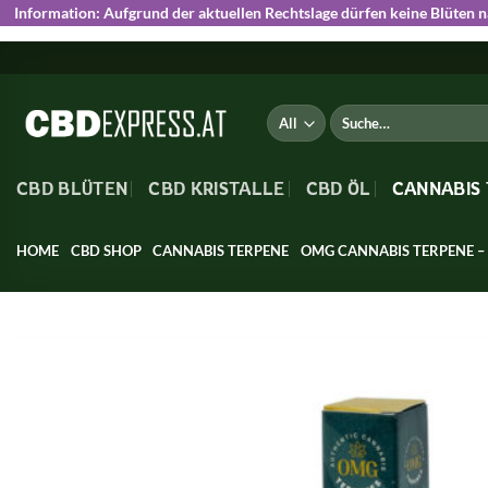
Information:
Aufgrund der aktuellen Rechtslage dürfen keine Blüten 
Skip
to
content
Suche
nach:
CBD BLÜTEN
CBD KRISTALLE
CBD ÖL
CANNABIS
HOME
CBD SHOP
CANNABIS TERPENE
OMG CANNABIS TERPENE 