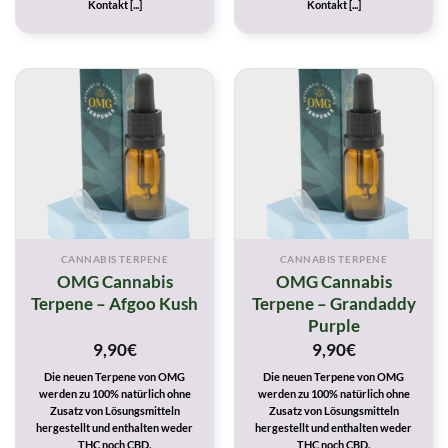
Kontakt [...]
Kontakt [...]
CANNABIS TERPENE
CANNABIS TERPENE
OMG Cannabis
OMG Cannabis
Terpene – Afgoo Kush
Terpene – Grandaddy
Purple
9,90
€
9,90
€
Die neuen Terpene von OMG
Die neuen Terpene von OMG
werden zu 100% natürlich ohne
werden zu 100% natürlich ohne
Zusatz von Lösungsmitteln
Zusatz von Lösungsmitteln
hergestellt und enthalten weder
hergestellt und enthalten weder
THC noch CBD.
THC noch CBD.