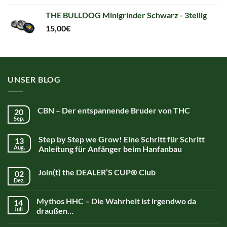
THE BULLDOG Minigrinder Schwarz - 3teilig
15,00
€
UNSER BLOG
CBN – Der entspannende Bruder von THC
20
Sep.
Step by Step we Grow! Eine Schritt für Schritt
13
Aug.
Anleitung für Anfänger beim Hanfanbau
Join(t) the DEALER’S CUP® Club
02
Dez.
Mythos HHC – Die Wahrheit ist irgendwo da
14
Juli
draußen…