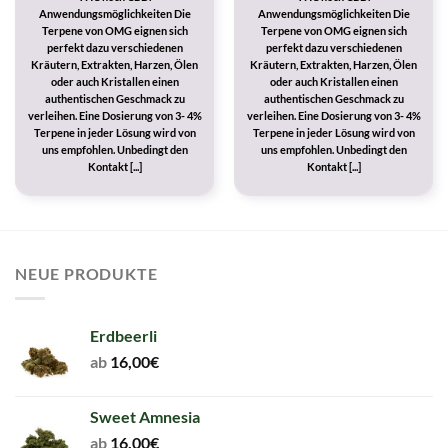
Anwendungsmöglichkeiten Die
Anwendungsmöglichkeiten Die
Terpene von OMG eignen sich
Terpene von OMG eignen sich
perfekt dazu verschiedenen
perfekt dazu verschiedenen
Kräutern, Extrakten, Harzen, Ölen
Kräutern, Extrakten, Harzen, Ölen
oder auch Kristallen einen
oder auch Kristallen einen
authentischen Geschmack zu
authentischen Geschmack zu
verleihen. Eine Dosierung von 3- 4%
verleihen. Eine Dosierung von 3- 4%
Terpene in jeder Lösung wird von
Terpene in jeder Lösung wird von
uns empfohlen. Unbedingt den
uns empfohlen. Unbedingt den
Kontakt [...]
Kontakt [...]
NEUE PRODUKTE
Erdbeerli
ab
16,00
€
Sweet Amnesia
ab
16,00
€