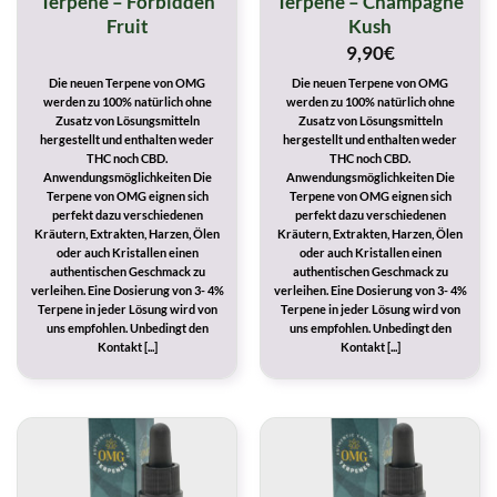
Terpene – Forbidden
Terpene – Champagne
Fruit
Kush
9,90
€
Die neuen Terpene von OMG
Die neuen Terpene von OMG
werden zu 100% natürlich ohne
werden zu 100% natürlich ohne
Zusatz von Lösungsmitteln
Zusatz von Lösungsmitteln
hergestellt und enthalten weder
hergestellt und enthalten weder
THC noch CBD.
THC noch CBD.
Anwendungsmöglichkeiten Die
Anwendungsmöglichkeiten Die
Terpene von OMG eignen sich
Terpene von OMG eignen sich
perfekt dazu verschiedenen
perfekt dazu verschiedenen
Kräutern, Extrakten, Harzen, Ölen
Kräutern, Extrakten, Harzen, Ölen
oder auch Kristallen einen
oder auch Kristallen einen
authentischen Geschmack zu
authentischen Geschmack zu
verleihen. Eine Dosierung von 3- 4%
verleihen. Eine Dosierung von 3- 4%
Terpene in jeder Lösung wird von
Terpene in jeder Lösung wird von
uns empfohlen. Unbedingt den
uns empfohlen. Unbedingt den
Kontakt [...]
Kontakt [...]