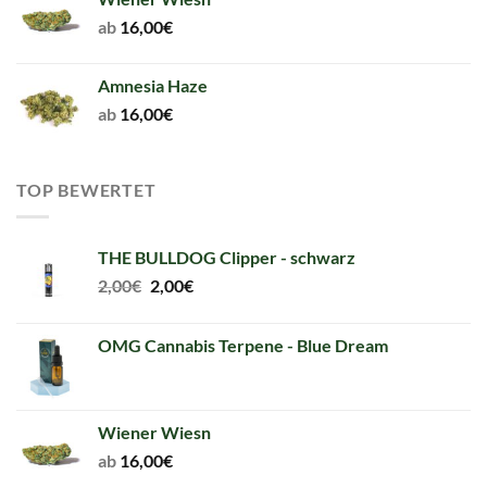
ab
16,00
€
Amnesia Haze
ab
16,00
€
TOP BEWERTET
THE BULLDOG Clipper - schwarz
Original
Current
2,00
€
2,00
€
price
price
was:
is:
OMG Cannabis Terpene - Blue Dream
2,00€.
2,00€.
Wiener Wiesn
ab
16,00
€