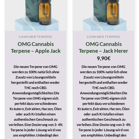
CANNABIS TERPENE
CANNABIS TERPENE
OMG Cannabis
OMG Cannabis
Terpene – Apple Jack
Terpene – Jack Herer
9,90
€
Die neuen Terpene von OMG
Die neuen Terpene von OMG
werden zu 100% natürlich ohne
werden zu 100% natürlich ohne
Zusatz von Lösungsmitteln
Zusatz von Lösungsmitteln
hergestellt und enthalten weder
hergestellt und enthalten weder
THC noch CBD.
THC noch CBD.
Anwendungsmöglichkeiten Die
Anwendungsmöglichkeiten Die
Terpene von OMG eignen sich
Terpene von OMG eignen sich
perfekt dazu verschiedenen
perfekt dazu verschiedenen
Kräutern, Extrakten, Harzen, Ölen
Kräutern, Extrakten, Harzen, Ölen
oder auch Kristallen einen
oder auch Kristallen einen
authentischen Geschmack zu
authentischen Geschmack zu
verleihen. Eine Dosierung von 3- 4%
verleihen. Eine Dosierung von 3- 4%
Terpene in jeder Lösung wird von
Terpene in jeder Lösung wird von
uns empfohlen. Unbedingt den
uns empfohlen. Unbedingt den