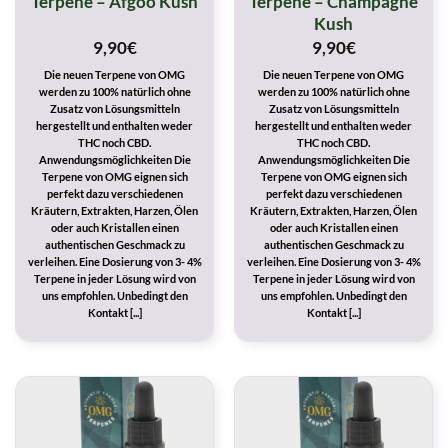
Terpene – Afgoo Kush
Terpene – Champagne
Kush
9,90
€
9,90
€
Die neuen Terpene von OMG
Die neuen Terpene von OMG
werden zu 100% natürlich ohne
werden zu 100% natürlich ohne
Zusatz von Lösungsmitteln
Zusatz von Lösungsmitteln
hergestellt und enthalten weder
hergestellt und enthalten weder
THC noch CBD.
THC noch CBD.
Anwendungsmöglichkeiten Die
Anwendungsmöglichkeiten Die
Terpene von OMG eignen sich
Terpene von OMG eignen sich
perfekt dazu verschiedenen
perfekt dazu verschiedenen
Kräutern, Extrakten, Harzen, Ölen
Kräutern, Extrakten, Harzen, Ölen
oder auch Kristallen einen
oder auch Kristallen einen
authentischen Geschmack zu
authentischen Geschmack zu
verleihen. Eine Dosierung von 3- 4%
verleihen. Eine Dosierung von 3- 4%
Terpene in jeder Lösung wird von
Terpene in jeder Lösung wird von
uns empfohlen. Unbedingt den
uns empfohlen. Unbedingt den
Kontakt [...]
Kontakt [...]