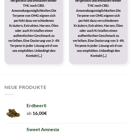
hergestellt und enthalten weder
hergestellt und enthalten weder
THC noch CBD.
THC noch CBD.
Anwendungsmöglichkeiten Die
Anwendungsmöglichkeiten Die
Terpene von OMG eignen sich
Terpene von OMG eignen sich
perfekt dazu verschiedenen
perfekt dazu verschiedenen
Kräutern, Extrakten, Harzen, Ölen
Kräutern, Extrakten, Harzen, Ölen
oder auch Kristallen einen
oder auch Kristallen einen
authentischen Geschmack zu
authentischen Geschmack zu
verleihen. Eine Dosierung von 3- 4%
verleihen. Eine Dosierung von 3- 4%
Terpene in jeder Lösung wird von
Terpene in jeder Lösung wird von
uns empfohlen. Unbedingt den
uns empfohlen. Unbedingt den
Kontakt [...]
Kontakt [...]
NEUE PRODUKTE
Erdbeerli
ab
16,00
€
Sweet Amnesia