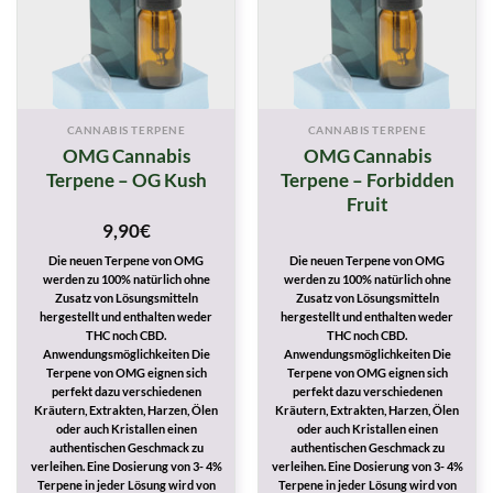
CANNABIS TERPENE
CANNABIS TERPENE
OMG Cannabis
OMG Cannabis
Terpene – OG Kush
Terpene – Forbidden
Fruit
9,90
€
Die neuen Terpene von OMG
Die neuen Terpene von OMG
werden zu 100% natürlich ohne
werden zu 100% natürlich ohne
Zusatz von Lösungsmitteln
Zusatz von Lösungsmitteln
hergestellt und enthalten weder
hergestellt und enthalten weder
THC noch CBD.
THC noch CBD.
Anwendungsmöglichkeiten Die
Anwendungsmöglichkeiten Die
Terpene von OMG eignen sich
Terpene von OMG eignen sich
perfekt dazu verschiedenen
perfekt dazu verschiedenen
Kräutern, Extrakten, Harzen, Ölen
Kräutern, Extrakten, Harzen, Ölen
oder auch Kristallen einen
oder auch Kristallen einen
authentischen Geschmack zu
authentischen Geschmack zu
verleihen. Eine Dosierung von 3- 4%
verleihen. Eine Dosierung von 3- 4%
Terpene in jeder Lösung wird von
Terpene in jeder Lösung wird von