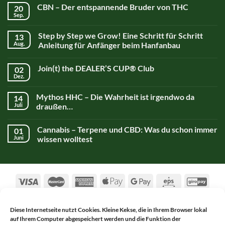
CBN – Der entspannende Bruder von THC
20
Sep.
Step by Step we Grow! Eine Schritt für Schritt
13
Aug.
Anleitung für Anfänger beim Hanfanbau
Join(t) the DEALER’S CUP® Club
02
Dez.
Mythos HHC – Die Wahrheit ist irgendwo da
14
Juli
draußen…
Cannabis – Terpene und CBD: Was du schon immer
01
Juni
wissen wolltest
Diese Internetseite nutzt Cookies. Kleine Kekse, die in Ihrem Browser lokal
auf Ihrem Computer abgespeichert werden und die Funktion der
AGB
DATENSCHUTZERKLÄRUNG