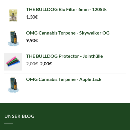
THE BULLDOG Bio Filter 6mm - 120Stk
1,30
€
OMG Cannabis Terpene - Skywalker OG
9,90
€
THE BULLDOG Protector - Jointhülle
Original
Current
2,00
€
2,00
€
price
price
was:
is:
OMG Cannabis Terpene - Apple Jack
2,00€.
2,00€.
UNSER BLOG