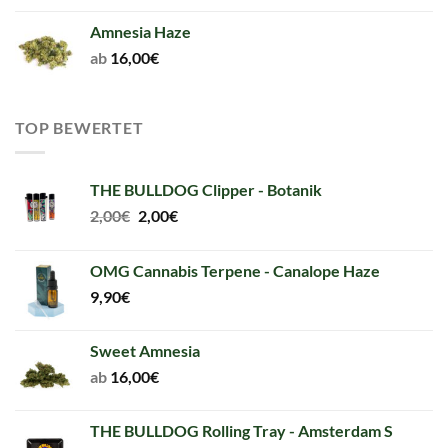
Amnesia Haze
ab
16,00
€
TOP BEWERTET
THE BULLDOG Clipper - Botanik
Original
Current
2,00
€
2,00
€
price
price
was:
is:
OMG Cannabis Terpene - Canalope Haze
2,00€.
2,00€.
9,90
€
Sweet Amnesia
ab
16,00
€
THE BULLDOG Rolling Tray - Amsterdam S