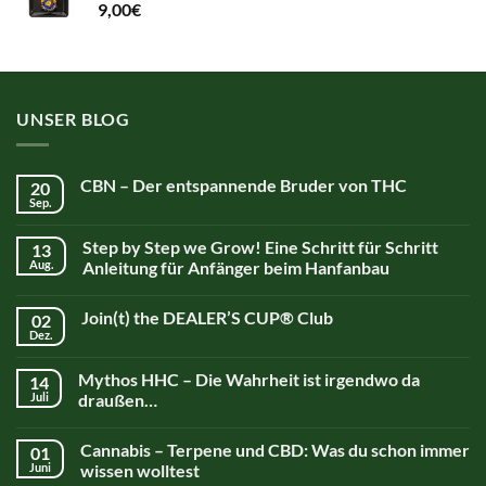
9,00
€
UNSER BLOG
CBN – Der entspannende Bruder von THC
20
Sep.
Step by Step we Grow! Eine Schritt für Schritt
13
Aug.
Anleitung für Anfänger beim Hanfanbau
Join(t) the DEALER’S CUP® Club
02
Dez.
Mythos HHC – Die Wahrheit ist irgendwo da
14
Juli
draußen…
Cannabis – Terpene und CBD: Was du schon immer
01
Juni
wissen wolltest