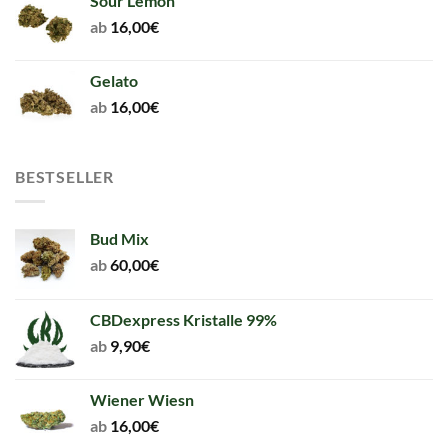
Sour Lemon
ab
16,00
€
Gelato
ab
16,00
€
BESTSELLER
Bud Mix
ab
60,00
€
CBDexpress Kristalle 99%
ab
9,90
€
Wiener Wiesn
ab
16,00
€