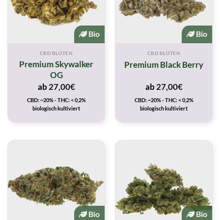
Bio
Bio
CBD BLÜTEN
CBD BLÜTEN
Premium Skywalker
Premium Black Berry
OG
ab
27,00
€
ab
27,00
€
CBD: ~20% - THC: < 0,2%
CBD: ~20% - THC: < 0,2%
biologisch kultiviert
biologisch kultiviert
Bio
Bio