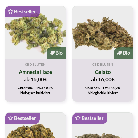
Bestseller
Bio
Bio
CBD BLÜTEN
CBD BLÜTEN
Amnesia Haze
Gelato
ab
16,00
€
ab
16,00
€
CBD: ~8% - THC: < 0,2%
CBD: ~8% - THC: < 0,2%
biologisch kultiviert
biologisch kultiviert
Bestseller
Bestseller