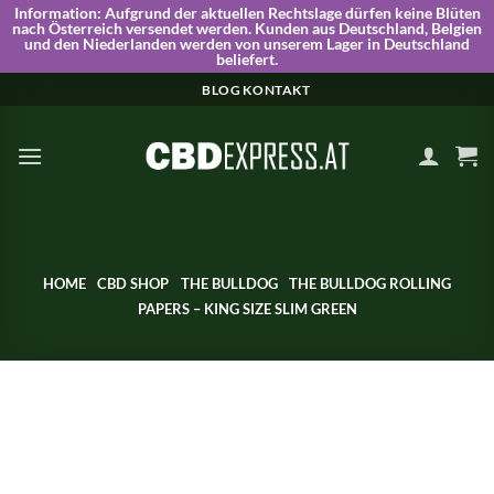
Information:
Aufgrund der aktuellen Rechtslage dürfen keine Blüten
nach Österreich versendet werden. Kunden aus Deutschland, Belgien
und den Niederlanden werden von unserem Lager in Deutschland
beliefert.
Skip
BLOG
KONTAKT
to
content
HOME
CBD SHOP
THE BULLDOG
THE BULLDOG ROLLING
PAPERS – KING SIZE SLIM GREEN