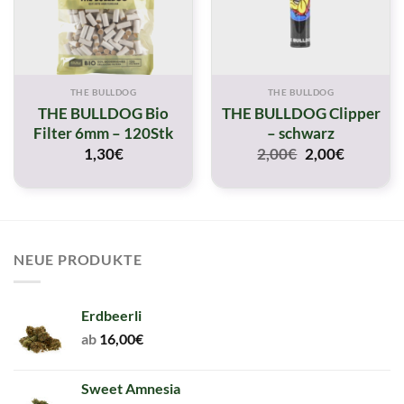
THE BULLDOG
THE BULLDOG
THE BULLDOG Bio
THE BULLDOG Clipper
Filter 6mm – 120Stk
– schwarz
Original
Current
1,30
€
2,00
€
2,00
€
price
price
was:
is:
2,00€.
2,00€.
NEUE PRODUKTE
Erdbeerli
ab
16,00
€
Sweet Amnesia