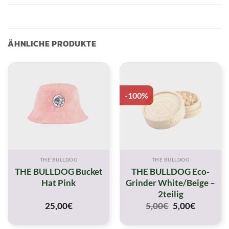
ÄHNLICHE PRODUKTE
-100%
THE BULLDOG
THE BULLDOG
THE BULLDOG Bucket
THE BULLDOG Eco-
Hat Pink
Grinder White/Beige –
2teilig
Original
Current
25,00
€
5,00
€
5,00
€
price
price
was:
is: