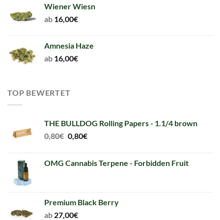
Wiener Wiesn
ab
16,00
€
Amnesia Haze
ab
16,00
€
TOP BEWERTET
THE BULLDOG Rolling Papers - 1.1/4 brown
Original
Current
0,80
€
0,80
€
price
price
was:
is:
OMG Cannabis Terpene - Forbidden Fruit
0,80€.
0,80€.
Premium Black Berry
ab
27,00
€