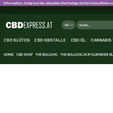
Information:
Aufgrund der aktuellen Rechtslage dürfen keine Blüten 
Skip
to
content
Suche
nach:
CBD BLÜTEN
CBD KRISTALLE
CBD ÖL
CANNABIS
HOME
CBD SHOP
THE BULLDOG
THE BULLDOG ACRYLGRINDER BLA