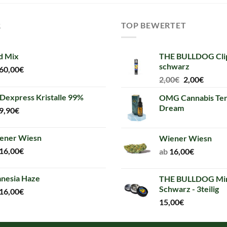
R
TOP BEWERTET
d Mix
THE BULLDOG Clip
schwarz
60,00
€
Original
Curre
2,00
€
2,00
€
price
price
Dexpress Kristalle 99%
OMG Cannabis Ter
was:
is:
Dream
9,90
€
2,00€.
2,00€.
ener Wiesn
Wiener Wiesn
16,00
€
ab
16,00
€
nesia Haze
THE BULLDOG Min
Schwarz - 3teilig
16,00
€
15,00
€