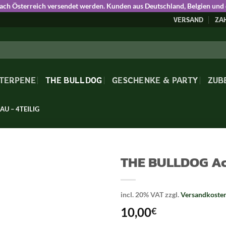
nach Österreich versendet werden. Kunden aus Deutschland, Belgien und
VERSAND
ZA
 TERPENE
THE BULLDOG
GESCHENKE & PARTY
ZUB
U – 4TEILIG
THE BULLDOG Acr
incl. 20% VAT
zzgl.
Versandkoste
10,00
€