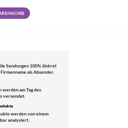
 4teilig Menge
WARENKORB
lle Sendungen 100% diskret
 Firmenname als Absender.
d
en werden am Tag des
s versendet.
rodukte
dukte werden von einem
or analysiert.