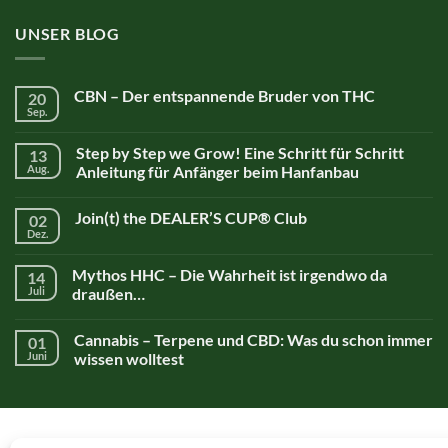
UNSER BLOG
CBN – Der entspannende Bruder von THC
20
Sep.
Step by Step we Grow! Eine Schritt für Schritt
13
Aug.
Anleitung für Anfänger beim Hanfanbau
Join(t) the DEALER’S CUP® Club
02
Dez.
Mythos HHC – Die Wahrheit ist irgendwo da
14
Juli
draußen…
Cannabis – Terpene und CBD: Was du schon immer
01
Juni
wissen wolltest