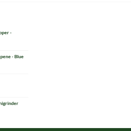
per -
nt
pene - Blue
igrinder