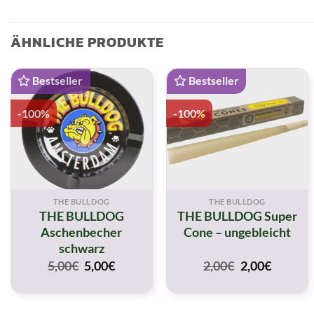
ÄHNLICHE PRODUKTE
Bestseller
Bestseller
-100%
-100%
THE BULLDOG
THE BULLDOG
THE BULLDOG
THE BULLDOG Super
Aschenbecher
Cone – ungebleicht
schwarz
Original
Current
Original
Curren
5,00
€
5,00
€
2,00
€
2,00
€
price
price
price
price
was:
is:
was:
is:
5,00€.
5,00€.
2,00€.
2,00€.