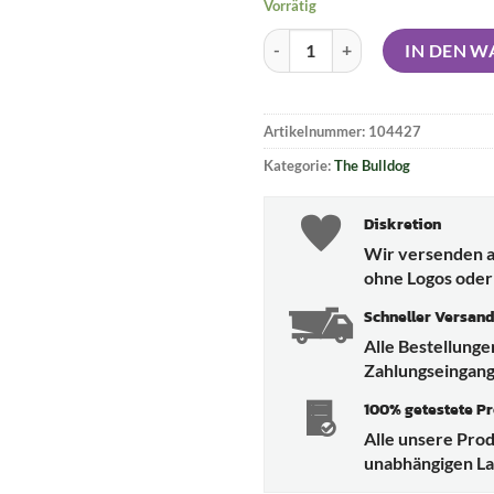
Vorrätig
THE BULLDOG Acrylgrinder blau -
IN DEN 
Artikelnummer:
104427
Kategorie:
The Bulldog
Diskretion
Wir versenden a
ohne Logos oder
Schneller Versan
Alle Bestellung
Zahlungseingang
100% getestete P
Alle unsere Pro
unabhängigen Lab