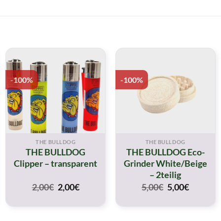
-100%
-100%
THE BULLDOG
THE BULLDOG
THE BULLDOG
THE BULLDOG Eco-
Clipper – transparent
Grinder White/Beige
– 2teilig
t
Original
Current
Original
Current
2,00
€
2,00
€
5,00
€
5,00
€
price
price
price
price
was:
is:
was:
is:
2,00€.
2,00€.
5,00€.
5,00€.