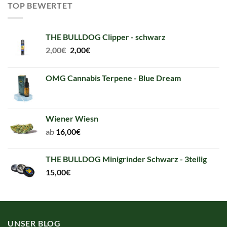
TOP BEWERTET
THE BULLDOG Clipper - schwarz
Original
Current
2,00
€
2,00
€
price
price
was:
is:
OMG Cannabis Terpene - Blue Dream
2,00€.
2,00€.
Wiener Wiesn
ab
16,00
€
THE BULLDOG Minigrinder Schwarz - 3teilig
15,00
€
UNSER BLOG