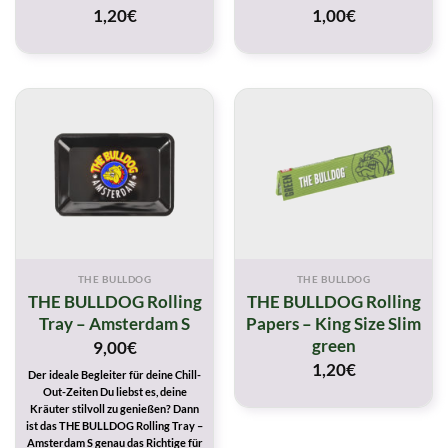
1,20
€
1,00
€
THE BULLDOG
THE BULLDOG
THE BULLDOG Rolling
THE BULLDOG Rolling
Tray – Amsterdam S
Papers – King Size Slim
green
9,00
€
1,20
€
Der ideale Begleiter für deine Chill-
Out-Zeiten Du liebst es, deine
Kräuter stilvoll zu genießen? Dann
ist das THE BULLDOG Rolling Tray –
Amsterdam S genau das Richtige für