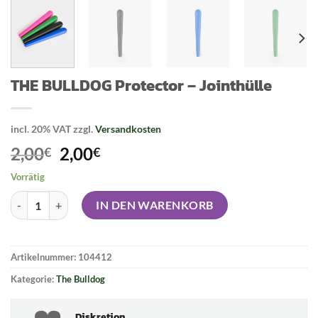
THE BULLDOG Protector – Jointhülle
incl. 20% VAT
zzgl.
Versandkosten
Original
Current
2,00
2,00
€
€
price
price
Vorrätig
was:
is:
THE BULLDOG Protector - Jointhülle Menge
2,00€.
2,00€.
IN DEN WARENKORB
Artikelnummer:
104412
Kategorie:
The Bulldog
Diskretion