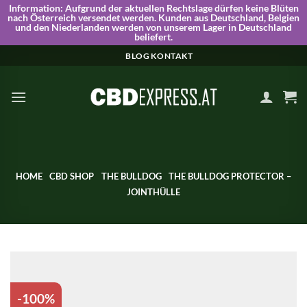
Information:
Aufgrund der aktuellen Rechtslage dürfen keine Blüten
nach Österreich versendet werden. Kunden aus Deutschland, Belgien
und den Niederlanden werden von unserem Lager in Deutschland
beliefert.
Skip
BLOG
KONTAKT
to
content
HOME
CBD SHOP
THE BULLDOG
THE BULLDOG PROTECTOR –
JOINTHÜLLE
-100%