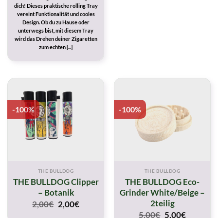
dich! Dieses praktische rolling Tray
vereint Funktionalität und cooles
Design. Ob du zu Hause oder
unterwegs bist, mit diesem Tray
wird das Drehen deiner Zigaretten
zum echten [...]
-100%
-100%
THE BULLDOG
THE BULLDOG
THE BULLDOG Clipper
THE BULLDOG Eco-
– Botanik
Grinder White/Beige –
2teilig
Original
Current
2,00
€
2,00
€
price
price
Original
Current
5,00
€
5,00
€