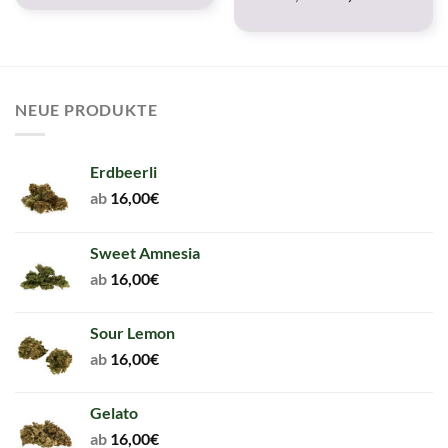
was:
is:
price
price
2,00€.
2,00€.
was:
is:
5,00€.
5,00€.
NEUE PRODUKTE
Erdbeerli
ab
16,00
€
Sweet Amnesia
ab
16,00
€
Sour Lemon
ab
16,00
€
Gelato
ab
16,00
€